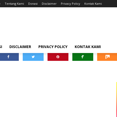
e
Tentang Kami
Donasi
Disclaimer
Privacy Policy
Kontak Kami
I
DISCLAIMER
PRIVACY POLICY
KONTAK KAMI