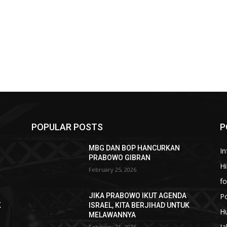
POPULAR POSTS
P
MBG DAN BOP HANCURKAN
In
PRABOWO GIBRAN
H
February 25, 2026
fo
Po
JIKA PRABOWO IKUT AGENDA
K
ISRAEL, KITA BERJIHAD UNTUK
H
MELAWANNYA
Ja
February 21, 2026