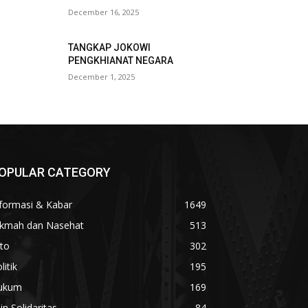
December 16, 2025
TANGKAP JOKOWI
PENGKHIANAT NEGARA
December 1, 2025
OPULAR CATEGORY
formasi & Kabar
1649
ikmah dan Nasehat
513
to
302
litik
195
ukum
169
lin Solidaritas
84