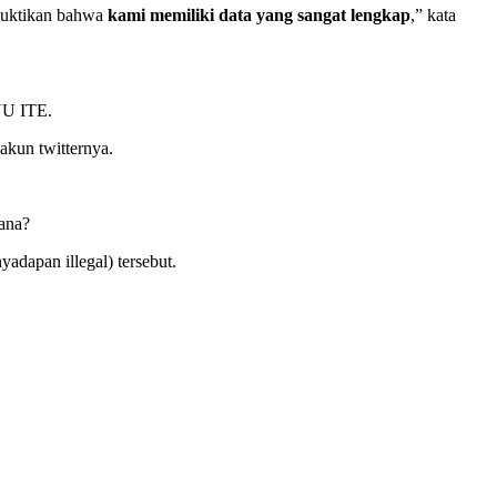
mbuktikan bahwa
kami memiliki data yang sangat lengkap
,” kata
UU ITE.
akun twitternya.
dana?
dapan illegal) tersebut.