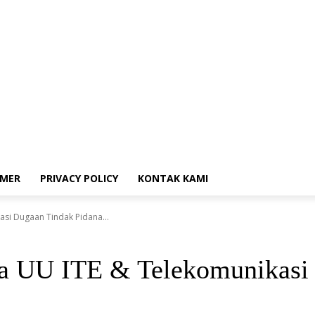
i
Donasi
Disclaimer
Privacy Policy
Kontak Kami
IMER
PRIVACY POLICY
KONTAK KAMI
asi Dugaan Tindak Pidana...
na UU ITE & Telekomunikasi