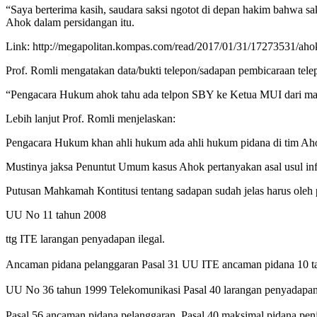
“Saya berterima kasih, saudara saksi ngotot di depan hakim bahwa 
Ahok dalam persidangan itu.
Link: http://megapolitan.kompas.com/read/2017/01/31/17273531/ahok.
Prof. Romli mengatakan data/bukti telepon/sadapan pembicaraan tel
“Pengacara Hukum ahok tahu ada telpon SBY ke Ketua MUI dari mana
Lebih lanjut Prof. Romli menjelaskan:
Pengacara Hukum khan ahli hukum ada ahli hukum pidana di tim Ah
Mustinya jaksa Penuntut Umum kasus Ahok pertanyakan asal usul inf
Putusan Mahkamah Kontitusi tentang sadapan sudah jelas harus oleh
UU No 11 tahun 2008
ttg ITE larangan penyadapan ilegal.
Ancaman pidana pelanggaran Pasal 31 UU ITE ancaman pidana 10 ta
UU No 36 tahun 1999 Telekomunikasi Pasal 40 larangan penyadapan
Pasal 56 ancaman pidana pelanggaran, Pasal 40 maksimal pidana penja