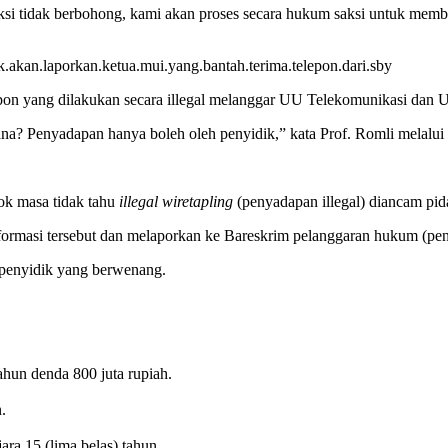
saksi tidak berbohong, kami akan proses secara hukum saksi untuk me
akan.laporkan.ketua.mui.yang.bantah.terima.telepon.dari.sby
epon yang dilakukan secara illegal melanggar UU Telekomunikasi dan 
? Penyadapan hanya boleh oleh penyidik,” kata Prof. Romli melalui 
ok masa tidak tahu
illegal wiretapling
(penyadapan illegal) diancam pi
ormasi tersebut dan melaporkan ke Bareskrim pelanggaran hukum (penya
 penyidik yang berwenang.
hun denda 800 juta rupiah.
.
ra 15 (lima belas) tahun.