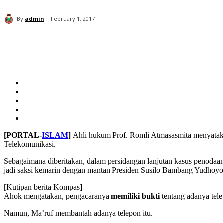
By
admin
February 1, 2017
Share
[PORTAL-
ISLAM
]
Ahli hukum Prof. Romli Atmasasmita menyataka
Telekomunikasi.
Sebagaimana diberitakan, dalam persidangan lanjutan kasus penoda
jadi saksi kemarin dengan mantan Presiden Susilo Bambang Yudhoy
[Kutipan berita Kompas]
Ahok mengatakan, pengacaranya
memiliki bukti
tentang adanya tel
Namun, Ma’ruf membantah adanya telepon itu.