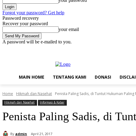
your password
Forgot your password? Get help
Password recovery
Recover your password
your email
A password will be e-mailed to you.
Friday, August 7, 2026
Sign in / Join
Main Home
Tentang Kami
MAIN HOME
TENTANG KAMI
DONASI
DISCLA
Home
Hikmah dan Nasehat
Penista Paling Sadis, di Tuntut Hukuman Paling
Hikmah dan Nasehat
Informasi & Kabar
Penista Paling Sadis, di Tu
By
admin
April 21, 2017