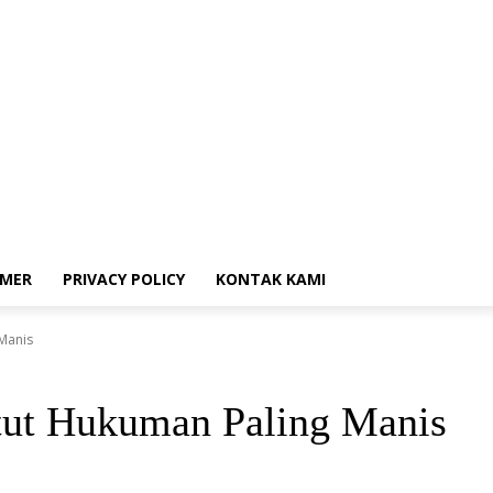
Donasi
Disclaimer
Privacy Policy
Kontak Kami
IMER
PRIVACY POLICY
KONTAK KAMI
 Manis
ntut Hukuman Paling Manis