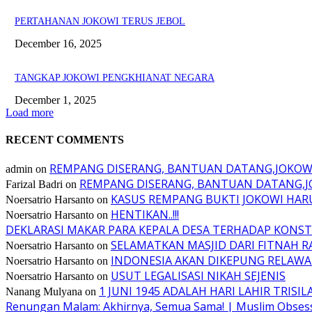
PERTAHANAN JOKOWI TERUS JEBOL
December 16, 2025
TANGKAP JOKOWI PENGKHIANAT NEGARA
December 1, 2025
Load more
RECENT COMMENTS
REMPANG DISERANG, BANTUAN DATANG,JOKO
admin
on
REMPANG DISERANG, BANTUAN DATANG,
Farizal Badri
on
KASUS REMPANG BUKTI JOKOWI HA
Noersatrio Harsanto
on
HENTIKAN..!!!
Noersatrio Harsanto
on
DEKLARASI MAKAR PARA KEPALA DESA TERHADAP KONST
SELAMATKAN MASJID DARI FITNAH R
Noersatrio Harsanto
on
INDONESIA AKAN DIKEPUNG RELAWA
Noersatrio Harsanto
on
USUT LEGALISASI NIKAH SEJENIS
Noersatrio Harsanto
on
1 JUNI 1945 ADALAH HARI LAHIR TRISIL
Nanang Mulyana
on
Renungan Malam: Akhirnya, Semua Sama! | Muslim Obses