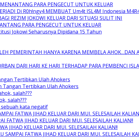
AH MENANTANG PARA PENGECUT UNTUK KELUAR
TERJADI Di R0h!ngy4 MEMBUAT Um4t ISL4M Indonesia M4R
GI REZIM JOKOWI KELUAR DARI SITUASI SULIT INI
ENANTANG PARA PENGECUT UNTUK KELUAR
tusi Jokowi Seharusnya Dipidana 15 Tahun
OLEH PEMERINTAH HANYA KARENA MEMBELA AHOK…DAN 
RBAN DARI HARI KE HARI TERHADAP PARA PEMBENCI ISL
angan Tertibkan Ulah Ahokers
un Tangan Tertibkan Ulah Ahokers
ahok, salah???
ok, salah???
sebuah kata negatif
AI FATWA JIHAD KELUAR DARI MUI. SELESAILAH KALIAN!
FATWA JIHAD KELUAR DARI MUI. SELESAILAH KALIAN!!
 JIHAD KELUAR DARI MUI. SELESAILAH KALIAN!!
SAMPAI FATWA JIHAD KELUAR DARI MUI. SELESAILAH KAL