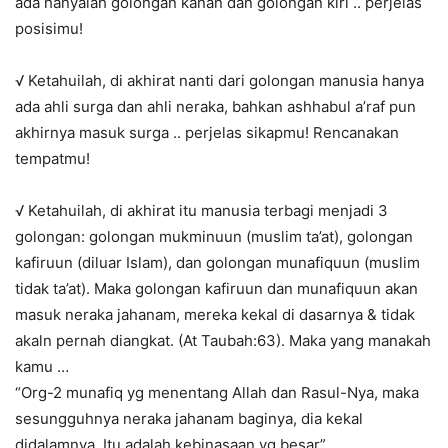
ada hanyalah golongan kanan dan golongan kiri .. perjelas
posisimu!
√ Ketahuilah, di akhirat nanti dari golongan manusia hanya
ada ahli surga dan ahli neraka, bahkan ashhabul a’raf pun
akhirnya masuk surga .. perjelas sikapmu! Rencanakan
tempatmu!
√ Ketahuilah, di akhirat itu manusia terbagi menjadi 3
golongan: golongan mukminuun (muslim ta’at), golongan
kafiruun (diluar Islam), dan golongan munafiquun (muslim
tidak ta’at). Maka golongan kafiruun dan munafiquun akan
masuk neraka jahanam, mereka kekal di dasarnya & tidak
akaln pernah diangkat. (At Taubah:63). Maka yang manakah
kamu …
“Org-2 munafiq yg menentang Allah dan Rasul-Nya, maka
sesungguhnya neraka jahanam baginya, dia kekal
didalamnya. Itu adalah kebinasaan yg besar”