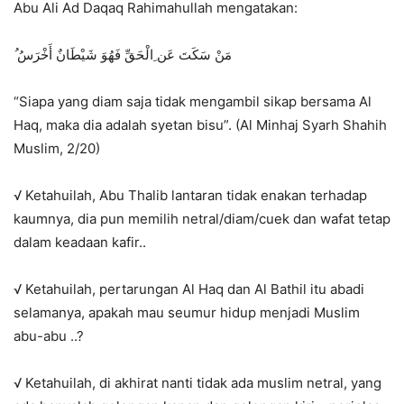
Abu Ali Ad Daqaq Rahimahullah mengatakan:
ُ مَنْ سَكَتَ عَن ِالْحَقِّ فَهُوَ شَيْطَانٌ أَخْرَسُ
“Siapa yang diam saja tidak mengambil sikap bersama Al
Haq, maka dia adalah syetan bisu”. (Al Minhaj Syarh Shahih
Muslim, 2/20)
√ Ketahuilah, Abu Thalib lantaran tidak enakan terhadap
kaumnya, dia pun memilih netral/diam/cuek dan wafat tetap
dalam keadaan kafir..
√ Ketahuilah, pertarungan Al Haq dan Al Bathil itu abadi
selamanya, apakah mau seumur hidup menjadi Muslim
abu-abu ..?
√ Ketahuilah, di akhirat nanti tidak ada muslim netral, yang