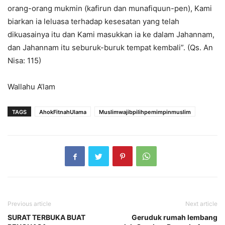
orang-orang mukmin (kafirun dan munafiquun-pen), Kami
biarkan ia leluasa terhadap kesesatan yang telah
dikuasainya itu dan Kami masukkan ia ke dalam Jahannam,
dan Jahannam itu seburuk-buruk tempat kembali”. (Qs. An
Nisa: 115)
Wallahu A’lam
TAGS
AhokFitnahUlama
Muslimwajibpilihpemimpinmuslim
Previous article
Next article
SURAT TERBUKA BUAT
Geruduk rumah lembang