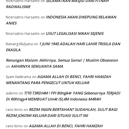
SELAMATKAN MASJID DARI FITNAH
Noersatrio Harsanto
on
RADIKALISME
INDONESIA AKAN DIKEPUNG RELAWAN
Noersatrio Harsanto
on
ANIES
USUT LEGALISASI NIKAH SEJENIS
Noersatrio Harsanto
on
1 JUNI 1945 ADALAH HARI LAHIR TRISILA DAN
Nanang Mulyana
on
EKASILA
Renungan Malam: Akhirnya, Semua Sama! | Muslim Obsession
AKHIRNYA SEMUANYA SAMA
on
AGAMA ALLAH DI BENCI, FAHRI HAMZAH
Syam tiwikrama
on
MENANTANG PARA PENGECUT UNTUK KELUAR
T!T0 T3RDI4M ! FPI B0ngk4r YANG Sebenarnya TERJADI
sukirno
on
Di R0h!ngy4 MEMBUAT Um4t ISL4M Indonesia M4R4H
REZIM INGIN BERTAHAN? SUDAHLAH, SULIT BAGI
rano kirno
on
REZIM JOKOWI KELUAR DARI SITUASI SULIT INI
AGAMA ALLAH DI BENCI, FAHRI HAMZAH
rano kirno
on