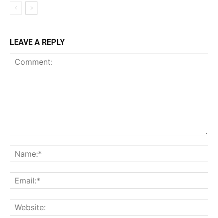
LEAVE A REPLY
Comment:
Na
Ema
Web