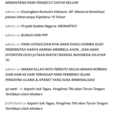
MENANTANG PARA PENGECUT UNTUK KELUAR
Datangkan Komunis Vietnam, GP: Menurut Konstitusi
sukirno
on
Jokowi Seharusnya Dipidana 15 Tahun
Proyek Kudeta Negara: MEIKARTA!!!
sukirno
on
BUNUH DIRI PPP
sukirno
on
PARA USTADZ DAN KYAI AKAN DIADU DOMBA OLEH
sukirno
on
PEMERINTAH HANYA KARENA MEMBELA AHOK…DAN AKAN
DITONTON OLEH JUTAAN RAKYAT BANGSA INDONESIA DILAYAR
TV.
MAKAR ALLAH SATU PERSATU MULAI MAKAN KORBAN
sukirno
on
DARI HARI KE HARI TERHADAP PARA PEMBENCI ISLAM,
PENGHINA ULAMA & APARAT YANG SUKA KRIMINALISASI
aji seeti
Kapolri tak Tegas, Panglima TNI akan Turun Tangan
on
Tertibkan Ulah Ahokers
Kapolri tak Tegas, Panglima TNI akan Turun Tangan
JHON Martil
on
Tertibkan Ulah Ahokers