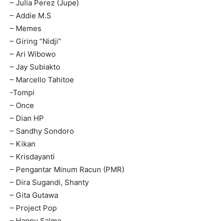
– Julia Perez (Jupe)
– Addie M.S
– Memes
– Giring “Nidji”
– Ari Wibowo
– Jay Subiakto
– Marcello Tahitoe
-Tompi
– Once
– Dian HP
– Sandhy Sondoro
– Kikan
– Krisdayanti
– Pengantar Minum Racun (PMR)
– Dira Sugandi, Shanty
– Gita Gutawa
– Project Pop
– Happy Salma