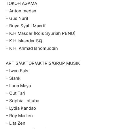
TOKOH AGAMA
– Anton medan
– Gus Nuril
– Buya Syafii Maarif
– K.H Masdar (Rois Syuriah PBNU)
– K.H Iskandar SQ
– K H. Ahmad Ishomuddin
ARTIS/AKTOR/AKTRIS/GRUP MUSIK
– Iwan Fals
– Slank
– Luna Maya
– Cut Tari
– Sophia Latjuba
– Lydia Kandao
– Roy Marten
– Lita Zen