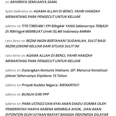
AKHIRNYA SEMUANYA SAMA
on
AGAMA ALLAH DI BENCI, FAHRI HAMZAH
Syam tiwikrama
on
MENANTANG PARA PENGECUT UNTUK KELUAR
T!T0 T3RDI4M ! FPI B0ngk4r YANG Sebenarnya TERJADI
sukirno
on
Di R0h!ngy4 MEMBUAT Um4t ISL4M Indonesia M4R4H
REZIM INGIN BERTAHAN? SUDAHLAH, SULIT BAGI
rano kirno
on
REZIM JOKOWI KELUAR DARI SITUASI SULIT INI
AGAMA ALLAH DI BENCI, FAHRI HAMZAH
rano kirno
on
MENANTANG PARA PENGECUT UNTUK KELUAR
Datangkan Komunis Vietnam, GP: Menurut Konstitusi
sukirno
on
Jokowi Seharusnya Dipidana 15 Tahun
Proyek Kudeta Negara: MEIKARTA!!!
sukirno
on
BUNUH DIRI PPP
sukirno
on
PARA USTADZ DAN KYAI AKAN DIADU DOMBA OLEH
sukirno
on
PEMERINTAH HANYA KARENA MEMBELA AHOK…DAN AKAN
DITONTON OLEH JUTAAN RAKYAT BANGSA INDONESIA DILAYAR