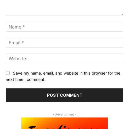
Comment:
Na
Ema
Web
Save my name, email, and website in this browser for the
next time I comment.
- Advertisment -