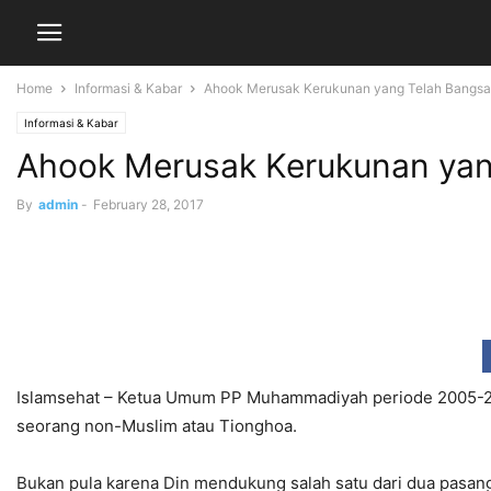
Home
Informasi & Kabar
Ahook Merusak Kerukunan yang Telah Bangsa
Informasi & Kabar
Ahook Merusak Kerukunan yan
By
admin
-
February 28, 2017
Islamsehat – Ketua Umum PP Muhammadiyah periode 2005-201
seorang non-Muslim atau Tionghoa.
Bukan pula karena Din mendukung salah satu dari dua pasanga