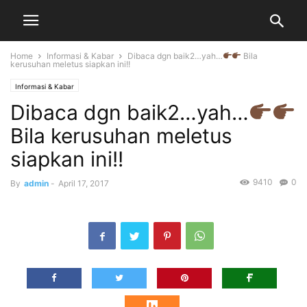
Home
Informasi & Kabar
Dibaca dgn baik2…yah…
Bila
kerusuhan meletus siapkan ini!!
Informasi & Kabar
Dibaca dgn baik2…yah…
Bila kerusuhan meletus
siapkan ini!!
9410
0
By
admin
-
April 17, 2017