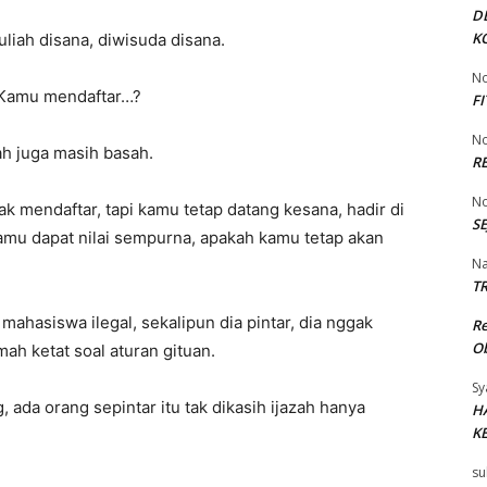
D
K
liah disana, diwisuda disana.
No
? Kamu mendaftar…?
F
No
zah juga masih basah.
R
No
dak mendaftar, tapi kamu tetap datang kesana, hadir di
SE
kamu dapat nilai sempurna, apakah kamu tetap akan
Na
TR
mahasiswa ilegal, sekalipun dia pintar, dia nggak
R
Ob
ah ketat soal aturan gituan.
Sy
, ada orang sepintar itu tak dikasih ijazah hanya
H
K
su