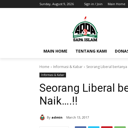
Sunday, August 9, 2026
Sign in / Join
Main Home
MAIN HOME
TENTANG KAMI
DONAS
Home
Informasi & Kabar
Seorang Liberal bertanya p
Informasi & Kabar
Seorang Liberal b
Naik….!!
By
admin
March 13, 2017