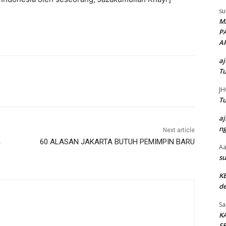
su
M
P
A
aj
Tu
JH
Tu
aj
ng
Next article
a
60 ALASAN JAKARTA BUTUH PEMIMPIN BARU
Aa
su
K
de
Sa
K
SE