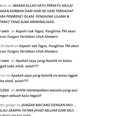
MAKAR ALLAH SATU PERSATU MULAI
kirno
on
AKAN KORBAN DARI HARI KE HARI TERHADAP
ARA PEMBENCI ISLAM, PENGHINA ULAMA &
PARAT YANG SUKA KRIMINALISASI
i seeti
Kapolri tak Tegas, Panglima TNI akan
on
run Tangan Tertibkan Ulah Ahokers
Kapolri tak Tegas, Panglima TNI akan
ON Martil
on
run Tangan Tertibkan Ulah Ahokers
i seeti
Apakah saya yang Katolik ini kalau
on
gak suka ahok, salah???
Apakah saya yang Katolik ini kalau nggak
ron
on
ka ahok, salah???
ELENG
AHOK menempelkan sesuatu yang suci
on
ngan sebuah kata negatif
JANGAN MACAM2 DENGAN MUI …
ntri gusdur
on
ALAU SAMPAI FATWA JIHAD KELUAR DARI MUI.
LESAILAH KALIAN!!