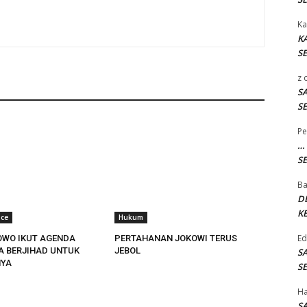
Ka
K
SE
z
S
SE
Pe
…
SE
B
D
KE
ace
Hukum
E
OWO IKUT AGENDA
PERTAHANAN JOKOWI TERUS
TA BERJIHAD UNTUK
JEBOL
S
YA
SE
H
S