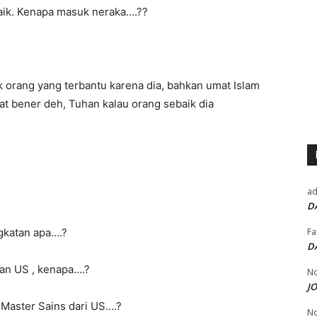
baik. Kenapa masuk neraka….??
k orang yang terbantu karena dia, bahkan umat Islam
at bener deh, Tuhan kalau orang sebaik dia
a
D
ngkatan apa….?
Fa
D
san US , kenapa….?
No
J
l Master Sains dari US….?
No