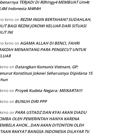
ebenarnya TERJADI Di R0h!ngy4 MEMBUAT Um4t
SL4M Indonesia M4R4H
REZIM INGIN BERTAHAN? SUDAHLAH,
no kirno
on
LIT BAGI REZIM JOKOWI KELUAR DARI SITUASI
LIT INI
AGAMA ALLAH DI BENCI, FAHRI
no kirno
on
AMZAH MENANTANG PARA PENGECUT UNTUK
ELUAR
Datangkan Komunis Vietnam, GP:
kirno
on
nurut Konstitusi Jokowi Seharusnya Dipidana 15
ahun
Proyek Kudeta Negara: MEIKARTA!!!
kirno
on
BUNUH DIRI PPP
kirno
on
PARA USTADZ DAN KYAI AKAN DIADU
kirno
on
OMBA OLEH PEMERINTAH HANYA KARENA
EMBELA AHOK…DAN AKAN DITONTON OLEH
UTAAN RAKYAT BANGSA INDONESIA DILAYAR TV.