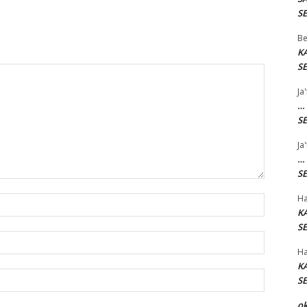
SE
Be
K
SE
Ja
…
SE
Ja
…
SE
Ha
Name:*
K
SE
Email:*
Ha
K
Website:
SE
o