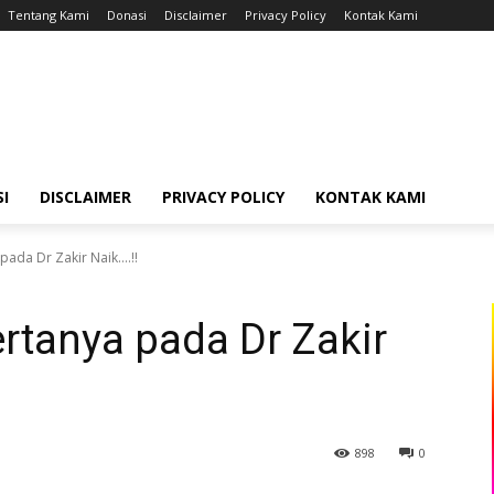
Tentang Kami
Donasi
Disclaimer
Privacy Policy
Kontak Kami
I
DISCLAIMER
PRIVACY POLICY
KONTAK KAMI
ada Dr Zakir Naik....!!
ertanya pada Dr Zakir
898
0