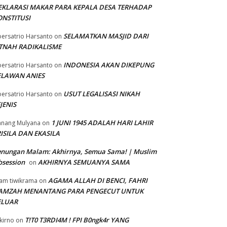
EKLARASI MAKAR PARA KEPALA DESA TERHADAP
ONSTITUSI
SELAMATKAN MASJID DARI
ersatrio Harsanto
on
ITNAH RADIKALISME
INDONESIA AKAN DIKEPUNG
ersatrio Harsanto
on
ELAWAN ANIES
USUT LEGALISASI NIKAH
ersatrio Harsanto
on
JENIS
1 JUNI 1945 ADALAH HARI LAHIR
nang Mulyana
on
ISILA DAN EKASILA
enungan Malam: Akhirnya, Semua Sama! | Muslim
session
AKHIRNYA SEMUANYA SAMA
on
AGAMA ALLAH DI BENCI, FAHRI
am tiwikrama
on
AMZAH MENANTANG PARA PENGECUT UNTUK
ELUAR
T!T0 T3RDI4M ! FPI B0ngk4r YANG
kirno
on