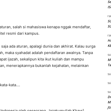
S
I
ra
SU
SU
n aturan, salah si mahasiswa kenapa nggak mendaftar,
itel resmi dari kampus.
ra
H
K
saja ada aturan, apalagi dunia dan akhirat. Kalau surga
liah, maka syahadat adalah pendaftaran awalnya. Tanpa
su
apat ijazah, sekalipun kita ikut kuliah dan mampu
Me
T
uran, menerapkannya bukanlah kejahatan, melainkan
su
su
rkata-kata….
su
D
M
J
 Indonesia oleh seseorang, Jazakumullah Khayr]