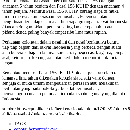
Ahok dikenakan dakwaan alternatif yakni Pasal 156a dengan
ancaman 5 tahun penjara dan Pasal 156 KUHP dengan ancaman 4
tahun penjara. Menurut Pasal 156 KUHP, barang siapa di muka
umum menyatakan perasaan permusuhan, kebencian atau
penghinaan terhadap suatu atau beberapa golongan rakyat Indonesia
diancam dengan pidana penjara paling lama empat tahun atau
pidana denda paling banyak empat ribu lima ratus rupiah.
Perkataan golongan dalam pasal ini dan pasal berikutnya berarti
tiap-tiap bagian dari rakyat Indonesia yang berbeda dengan suatu
atau beberapa bagian lainnya karena ras, negeri asal, agama, tempat
asal, keturunan, kebangsaan atau kedudukan menurut hukum tata
negara.
Sementara menurut Pasal 156a KUHP, pidana penjara selama-
lamanya lima tahun dikenakan kepada siapa saja yang dengan
sengaja di muka umum mengeluarkan perasaan atau melakukan
perbuatan yang pada pokoknya bersifat permusuhan,
penyalahgunaan atau penodaan terhadap suatu agama yang dianut di
Indonesia.
sumber http://republika.co.id/berita/nasional/hukum/17/02/22/olqkxs3
ahli-kasus-ahok-bukan-termasuk-delik-aduan
TAGS
copotgubernurterdakwa