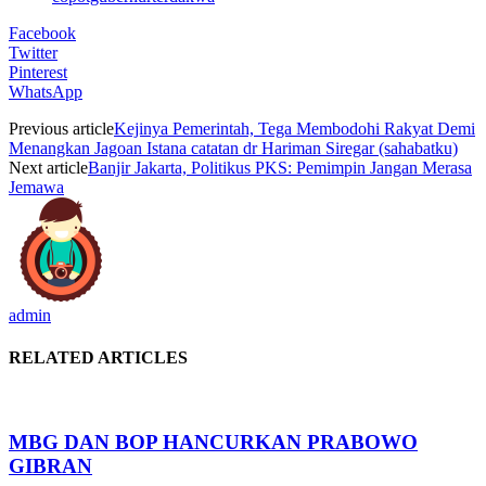
Facebook
Twitter
Pinterest
WhatsApp
Previous article
Kejinya Pemerintah, Tega Membodohi Rakyat Demi
Menangkan Jagoan Istana catatan dr Hariman Siregar (sahabatku)
Next article
Banjir Jakarta, Politikus PKS: Pemimpin Jangan Merasa
Jemawa
admin
RELATED ARTICLES
MBG DAN BOP HANCURKAN PRABOWO
GIBRAN