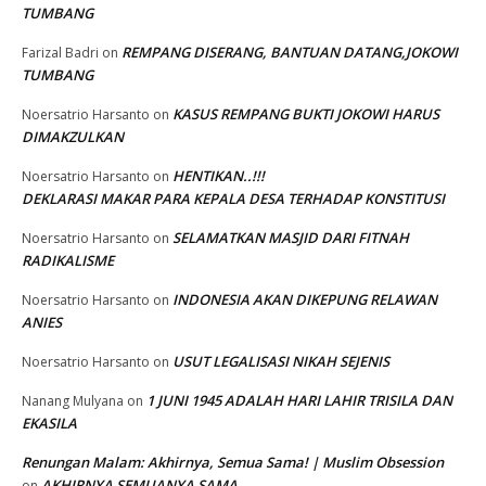
TUMBANG
REMPANG DISERANG, BANTUAN DATANG,JOKOWI
Farizal Badri
on
TUMBANG
KASUS REMPANG BUKTI JOKOWI HARUS
Noersatrio Harsanto
on
DIMAKZULKAN
HENTIKAN..!!!
Noersatrio Harsanto
on
DEKLARASI MAKAR PARA KEPALA DESA TERHADAP KONSTITUSI
SELAMATKAN MASJID DARI FITNAH
Noersatrio Harsanto
on
RADIKALISME
INDONESIA AKAN DIKEPUNG RELAWAN
Noersatrio Harsanto
on
ANIES
USUT LEGALISASI NIKAH SEJENIS
Noersatrio Harsanto
on
1 JUNI 1945 ADALAH HARI LAHIR TRISILA DAN
Nanang Mulyana
on
EKASILA
Renungan Malam: Akhirnya, Semua Sama! | Muslim Obsession
AKHIRNYA SEMUANYA SAMA
on