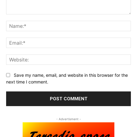
Comment:
Na
Ema
Web
Save my name, email, and website in this browser for the
next time I comment.
- Advertisment -