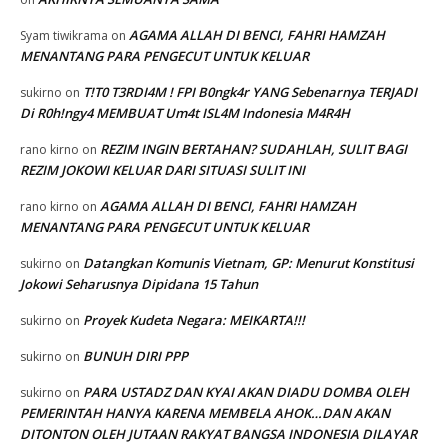
AGAMA ALLAH DI BENCI, FAHRI HAMZAH
Syam tiwikrama
on
MENANTANG PARA PENGECUT UNTUK KELUAR
T!T0 T3RDI4M ! FPI B0ngk4r YANG Sebenarnya TERJADI
sukirno
on
Di R0h!ngy4 MEMBUAT Um4t ISL4M Indonesia M4R4H
REZIM INGIN BERTAHAN? SUDAHLAH, SULIT BAGI
rano kirno
on
REZIM JOKOWI KELUAR DARI SITUASI SULIT INI
AGAMA ALLAH DI BENCI, FAHRI HAMZAH
rano kirno
on
MENANTANG PARA PENGECUT UNTUK KELUAR
Datangkan Komunis Vietnam, GP: Menurut Konstitusi
sukirno
on
Jokowi Seharusnya Dipidana 15 Tahun
Proyek Kudeta Negara: MEIKARTA!!!
sukirno
on
BUNUH DIRI PPP
sukirno
on
PARA USTADZ DAN KYAI AKAN DIADU DOMBA OLEH
sukirno
on
PEMERINTAH HANYA KARENA MEMBELA AHOK…DAN AKAN
DITONTON OLEH JUTAAN RAKYAT BANGSA INDONESIA DILAYAR