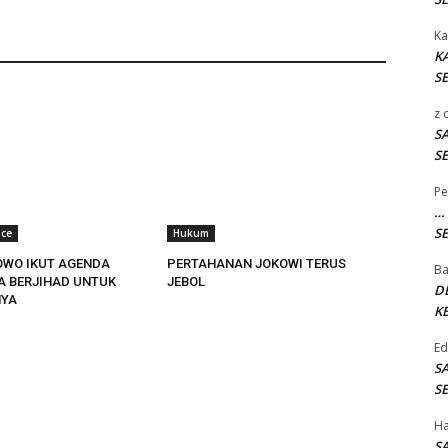
Ka
K
SE
z
S
SE
Pe
…
SE
ace
Hukum
OWO IKUT AGENDA
PERTAHANAN JOKOWI TERUS
B
TA BERJIHAD UNTUK
JEBOL
D
YA
KE
E
S
SE
H
S