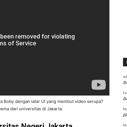
a
D
Fa
D
ya Boby dengan latar UI yang membut video serupa?
ma dari universitas di Jakarta.
No
J
itas Negeri Jakarta.
No