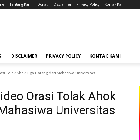
ome
Tentang Kami
Donasi
Disclaimer
Privacy Policy
Kontak Kami
I
DISCLAIMER
PRIVACY POLICY
KONTAK KAMI
si Tolak Ahok Juga Datang dari Mahasiwa Universitas...
ideo Orasi Tolak Ahok
 Mahasiwa Universitas