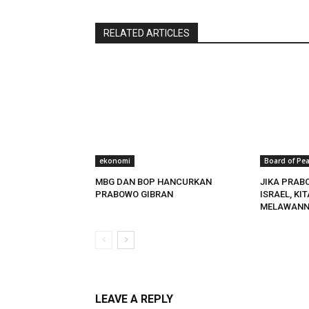
RELATED ARTICLES
ekonomi
Board of Pe
MBG DAN BOP HANCURKAN
JIKA PRAB
PRABOWO GIBRAN
ISRAEL, KI
MELAWANN
LEAVE A REPLY