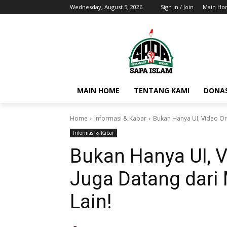
Wednesday, August 5, 2026
Sign in / Join
Main H
MAIN HOME
TENTANG KAMI
DONAS
Home
Informasi & Kabar
Bukan Hanya UI, Video Ora
Informasi & Kabar
Bukan Hanya UI, V
Juga Datang dari
Lain!