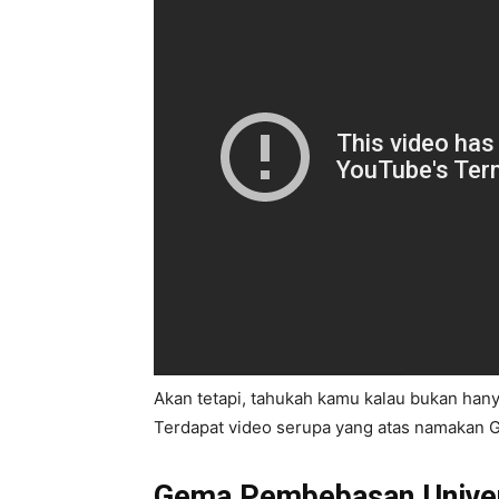
Akan tetapi, tahukah kamu kalau bukan han
Terdapat video serupa yang atas namakan Ge
Gema Pembebasan Univers