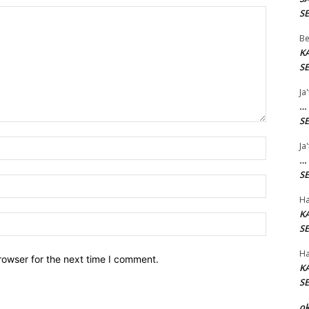
SE
Be
K
SE
Ja
…
SE
Name:*
Ja
…
SE
Email:*
Ha
K
Website:
SE
Ha
rowser for the next time I comment.
K
SE
o