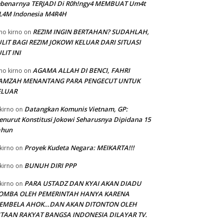
ebenarnya TERJADI Di R0h!ngy4 MEMBUAT Um4t
SL4M Indonesia M4R4H
REZIM INGIN BERTAHAN? SUDAHLAH,
no kirno
on
LIT BAGI REZIM JOKOWI KELUAR DARI SITUASI
LIT INI
AGAMA ALLAH DI BENCI, FAHRI
no kirno
on
AMZAH MENANTANG PARA PENGECUT UNTUK
ELUAR
Datangkan Komunis Vietnam, GP:
kirno
on
nurut Konstitusi Jokowi Seharusnya Dipidana 15
ahun
Proyek Kudeta Negara: MEIKARTA!!!
kirno
on
BUNUH DIRI PPP
kirno
on
PARA USTADZ DAN KYAI AKAN DIADU
kirno
on
OMBA OLEH PEMERINTAH HANYA KARENA
EMBELA AHOK…DAN AKAN DITONTON OLEH
UTAAN RAKYAT BANGSA INDONESIA DILAYAR TV.