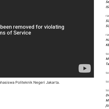
S
I
ra
SU
SU
ra
H
K
su
Me
T
su
su
hasiswa Politeknik Negeri Jakarta.
su
D
M
J