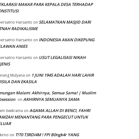
EKLARASI MAKAR PARA KEPALA DESA TERHADAP
ONSTITUSI
SELAMATKAN MASJID DARI
ersatrio Harsanto
on
ITNAH RADIKALISME
INDONESIA AKAN DIKEPUNG
ersatrio Harsanto
on
ELAWAN ANIES
USUT LEGALISASI NIKAH
ersatrio Harsanto
on
JENIS
1 JUNI 1945 ADALAH HARI LAHIR
nang Mulyana
on
ISILA DAN EKASILA
enungan Malam: Akhirnya, Semua Sama! | Muslim
session
AKHIRNYA SEMUANYA SAMA
on
AGAMA ALLAH DI BENCI, FAHRI
am tiwikrama
on
AMZAH MENANTANG PARA PENGECUT UNTUK
ELUAR
T!T0 T3RDI4M ! FPI B0ngk4r YANG
kirno
on