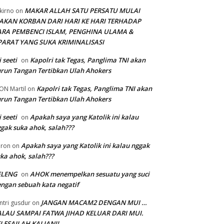
MAKAR ALLAH SATU PERSATU MULAI
kirno
on
AKAN KORBAN DARI HARI KE HARI TERHADAP
ARA PEMBENCI ISLAM, PENGHINA ULAMA &
PARAT YANG SUKA KRIMINALISASI
i seeti
Kapolri tak Tegas, Panglima TNI akan
on
run Tangan Tertibkan Ulah Ahokers
Kapolri tak Tegas, Panglima TNI akan
ON Martil
on
run Tangan Tertibkan Ulah Ahokers
i seeti
Apakah saya yang Katolik ini kalau
on
gak suka ahok, salah???
Apakah saya yang Katolik ini kalau nggak
ron
on
ka ahok, salah???
ELENG
AHOK menempelkan sesuatu yang suci
on
ngan sebuah kata negatif
JANGAN MACAM2 DENGAN MUI …
ntri gusdur
on
ALAU SAMPAI FATWA JIHAD KELUAR DARI MUI.
LESAILAH KALIAN!!