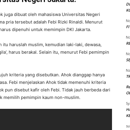
D
K
k juga dibuat oleh mahasiswa Universitas Negeri
No
ma pria tersebut adalah Febi Rizki Rinaldi. Menurut
F
g harus dipenuhi untuk memimpin DKI Jakarta.
No
R
n itu haruslah muslim, kemudian laki-laki, dewasa,
ila’, harus berakal. Selain itu, menurut Febi pemimpin
No
SE
Na
juh kriteria yang disebutkan. Ahok dianggap hanya
TR
wasa. Febi menjelaskan Ahok tidak memenuhi kriteria
R
 pun disebut kafir oleh Febi. Tidak jauh berbeda dari
Ob
dak memilih pemimpin kaum non-muslim.
Sy
H
K
su