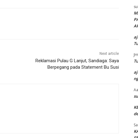
su
M
P
A
aj
Tu
Next article
JH
Reklamasi Pulau G Lanjut, Sandiaga: Saya
Tu
Berpegang pada Statement Bu Susi
aj
ng
Aa
su
K
de
Sa
K
SE