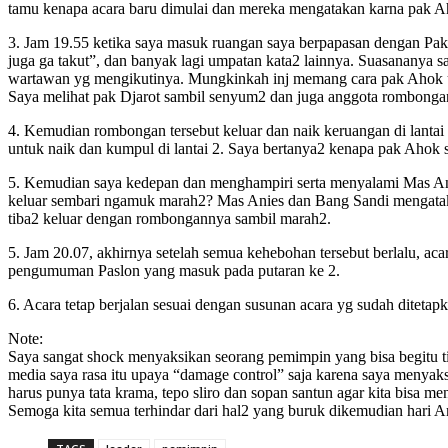
tamu kenapa acara baru dimulai dan mereka mengatakan karna pak A
3. Jam 19.55 ketika saya masuk ruangan saya berpapasan dengan Pak 
juga ga takut”, dan banyak lagi umpatan kata2 lainnya. Suasananya 
wartawan yg mengikutinya. Mungkinkah inj memang cara pak Ahok
Saya melihat pak Djarot sambil senyum2 dan juga anggota rombongan
4. Kemudian rombongan tersebut keluar dan naik keruangan di lanta
untuk naik dan kumpul di lantai 2. Saya bertanya2 kenapa pak Ahok 
5. Kemudian saya kedepan dan menghampiri serta menyalami Mas An
keluar sembari ngamuk marah2? Mas Anies dan Bang Sandi mengataka
tiba2 keluar dengan rombongannya sambil marah2.
5. Jam 20.07, akhirnya setelah semua kehebohan tersebut berlalu, ac
pengumuman Paslon yang masuk pada putaran ke 2.
6. Acara tetap berjalan sesuai dengan susunan acara yg sudah diteta
Note:
Saya sangat shock menyaksikan seorang pemimpin yang bisa begitu t
media saya rasa itu upaya “damage control” saja karena saya menyaksi
harus punya tata krama, tepo sliro dan sopan santun agar kita bisa mena
Semoga kita semua terhindar dari hal2 yang buruk dikemudian hari A