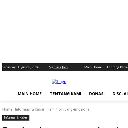
Saturday, August 8, 2026
Sign in / Join
Main Home
Tentang Kami
MAIN HOME
TENTANG KAMI
DONASI
DISCLA
Home
Informasi & Kabar
Pemimpin yang emosional
Informasi & Kabar