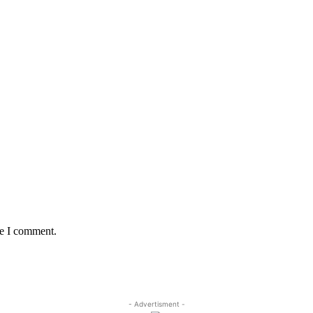
me I comment.
- Advertisment -