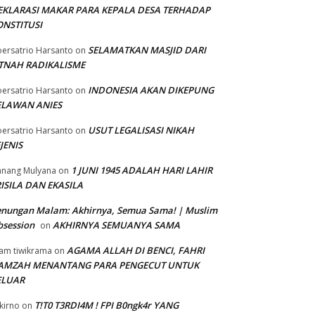
EKLARASI MAKAR PARA KEPALA DESA TERHADAP
ONSTITUSI
SELAMATKAN MASJID DARI
ersatrio Harsanto
on
ITNAH RADIKALISME
INDONESIA AKAN DIKEPUNG
ersatrio Harsanto
on
ELAWAN ANIES
USUT LEGALISASI NIKAH
ersatrio Harsanto
on
JENIS
1 JUNI 1945 ADALAH HARI LAHIR
nang Mulyana
on
ISILA DAN EKASILA
enungan Malam: Akhirnya, Semua Sama! | Muslim
session
AKHIRNYA SEMUANYA SAMA
on
AGAMA ALLAH DI BENCI, FAHRI
am tiwikrama
on
AMZAH MENANTANG PARA PENGECUT UNTUK
ELUAR
T!T0 T3RDI4M ! FPI B0ngk4r YANG
kirno
on