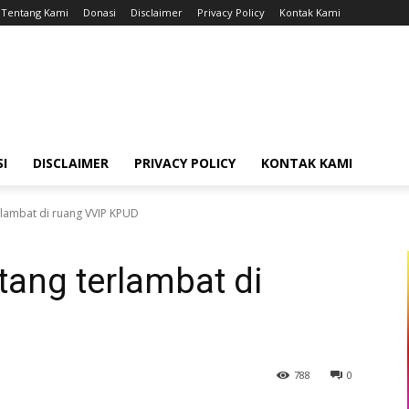
Tentang Kami
Donasi
Disclaimer
Privacy Policy
Kontak Kami
I
DISCLAIMER
PRIVACY POLICY
KONTAK KAMI
lambat di ruang VVIP KPUD
ang terlambat di
788
0