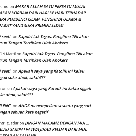
MAKAR ALLAH SATU PERSATU MULAI
kirno
on
AKAN KORBAN DARI HARI KE HARI TERHADAP
ARA PEMBENCI ISLAM, PENGHINA ULAMA &
PARAT YANG SUKA KRIMINALISASI
i seeti
Kapolri tak Tegas, Panglima TNI akan
on
run Tangan Tertibkan Ulah Ahokers
Kapolri tak Tegas, Panglima TNI akan
ON Martil
on
run Tangan Tertibkan Ulah Ahokers
i seeti
Apakah saya yang Katolik ini kalau
on
gak suka ahok, salah???
Apakah saya yang Katolik ini kalau nggak
ron
on
ka ahok, salah???
ELENG
AHOK menempelkan sesuatu yang suci
on
ngan sebuah kata negatif
JANGAN MACAM2 DENGAN MUI …
ntri gusdur
on
ALAU SAMPAI FATWA JIHAD KELUAR DARI MUI.
LESAILAH KALIAN!!