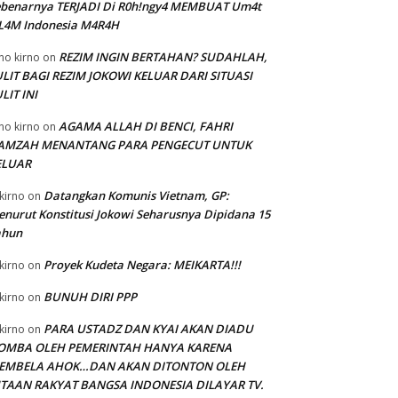
ebenarnya TERJADI Di R0h!ngy4 MEMBUAT Um4t
SL4M Indonesia M4R4H
REZIM INGIN BERTAHAN? SUDAHLAH,
no kirno
on
LIT BAGI REZIM JOKOWI KELUAR DARI SITUASI
LIT INI
AGAMA ALLAH DI BENCI, FAHRI
no kirno
on
AMZAH MENANTANG PARA PENGECUT UNTUK
ELUAR
Datangkan Komunis Vietnam, GP:
kirno
on
nurut Konstitusi Jokowi Seharusnya Dipidana 15
ahun
Proyek Kudeta Negara: MEIKARTA!!!
kirno
on
BUNUH DIRI PPP
kirno
on
PARA USTADZ DAN KYAI AKAN DIADU
kirno
on
OMBA OLEH PEMERINTAH HANYA KARENA
EMBELA AHOK…DAN AKAN DITONTON OLEH
UTAAN RAKYAT BANGSA INDONESIA DILAYAR TV.