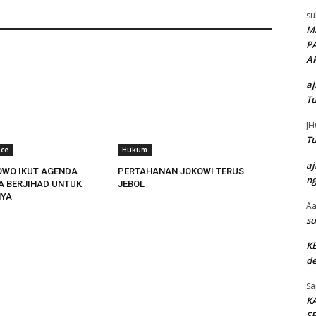
su
M
P
A
aj
Tu
JH
Tu
ace
Hukum
aj
OWO IKUT AGENDA
PERTAHANAN JOKOWI TERUS
ng
TA BERJIHAD UNTUK
JEBOL
YA
Aa
su
K
de
Sa
K
SE