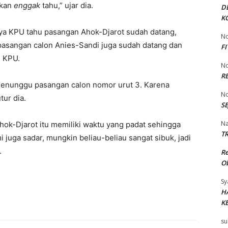
 kan
enggak
tahu,” ujar dia.
D
K
ya KPU tahu pasangan Ahok-Djarot sudah datang,
No
, pasangan calon Anies-Sandi juga sudah datang dan
F
n KPU.
No
R
a menunggu pasangan calon nomor urut 3. Karena
No
tur dia.
SE
Na
ok-Djarot itu memiliki waktu yang padat sehingga
TR
 juga sadar, mungkin beliau-beliau sangat sibuk, jadi
.
R
Ob
Sy
H
K
su