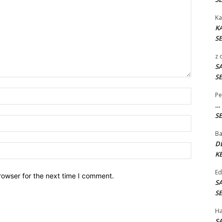
Ka
K
SE
z
S
SE
Name:*
Pe
…
SE
Email:*
B
D
Website:
KE
E
rowser for the next time I comment.
S
SE
H
S