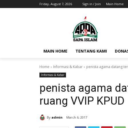
Friday, August 7, 2026
Sign in / Join
Main Home
MAIN HOME
TENTANG KAMI
DONAS
Home
Informasi & Kabar
penista agama datang ter
Informasi & Kabar
penista agama dat
ruang VVIP KPUD
By
admin
March 6, 2017