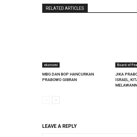
RELATED ARTICLES
ekonomi
Board of Pe
MBG DAN BOP HANCURKAN
JIKA PRAB
PRABOWO GIBRAN
ISRAEL, KI
MELAWANN
LEAVE A REPLY