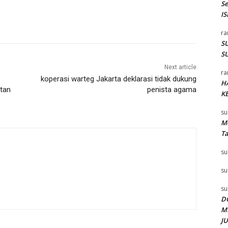
S
I
ra
SU
SU
Next article
ra
koperasi warteg Jakarta deklarasi tidak dukung
H
tan
penista agama
K
su
Me
T
su
su
su
D
M
J