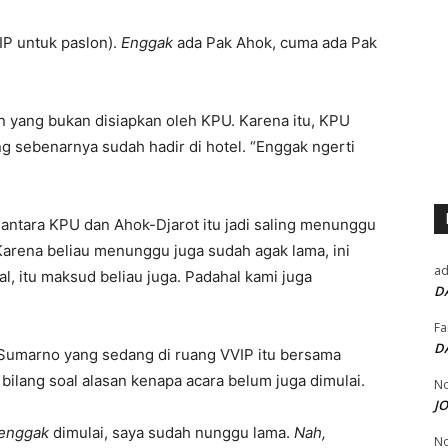
IP untuk paslon).
Enggak
ada Pak Ahok, cuma ada Pak
in yang bukan disiapkan oleh KPU. Karena itu, KPU
g sebenarnya sudah hadir di hotel. “Enggak ngerti
antara KPU dan Ahok-Djarot itu jadi saling menunggu
 Karena beliau menunggu juga sudah agak lama, ini
a
l, itu maksud beliau juga. Padahal kami juga
D
Fa
D
 Sumarno yang sedang di ruang VVIP itu bersama
ilang soal alasan kenapa acara belum juga dimulai.
No
J
enggak
dimulai, saya sudah nunggu lama.
Nah,
No