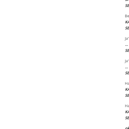
SE
Be
K
SE
Ja
…
SE
Ja
…
SE
Ha
K
SE
Ha
K
SE
o