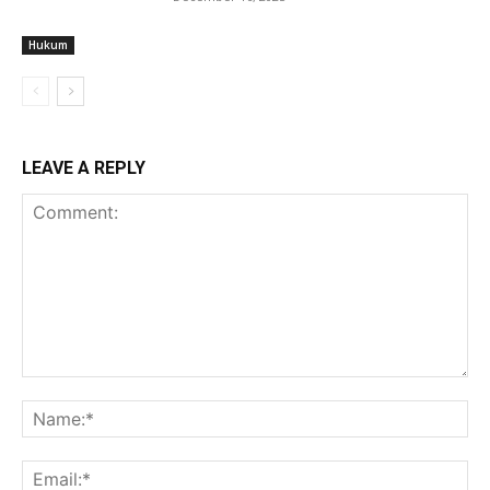
Hukum
LEAVE A REPLY
Comment:
Na
Ema