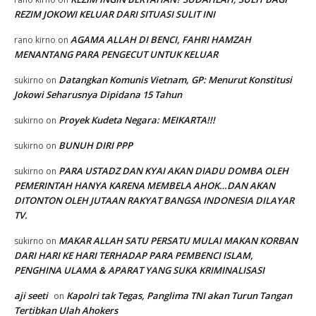
REZIM JOKOWI KELUAR DARI SITUASI SULIT INI
AGAMA ALLAH DI BENCI, FAHRI HAMZAH
rano kirno
on
MENANTANG PARA PENGECUT UNTUK KELUAR
Datangkan Komunis Vietnam, GP: Menurut Konstitusi
sukirno
on
Jokowi Seharusnya Dipidana 15 Tahun
Proyek Kudeta Negara: MEIKARTA!!!
sukirno
on
BUNUH DIRI PPP
sukirno
on
PARA USTADZ DAN KYAI AKAN DIADU DOMBA OLEH
sukirno
on
PEMERINTAH HANYA KARENA MEMBELA AHOK…DAN AKAN
DITONTON OLEH JUTAAN RAKYAT BANGSA INDONESIA DILAYAR
TV.
MAKAR ALLAH SATU PERSATU MULAI MAKAN KORBAN
sukirno
on
DARI HARI KE HARI TERHADAP PARA PEMBENCI ISLAM,
PENGHINA ULAMA & APARAT YANG SUKA KRIMINALISASI
aji seeti
Kapolri tak Tegas, Panglima TNI akan Turun Tangan
on
Tertibkan Ulah Ahokers