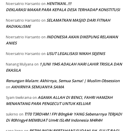
HENTIKAN..!!!
Noersatrio Harsanto
on
DEKLARASI MAKAR PARA KEPALA DESA TERHADAP KONSTITUSI
SELAMATKAN MASJID DARI FITNAH
Noersatrio Harsanto
on
RADIKALISME
INDONESIA AKAN DIKEPUNG RELAWAN
Noersatrio Harsanto
on
ANIES
USUT LEGALISASI NIKAH SEJENIS
Noersatrio Harsanto
on
1 JUNI 1945 ADALAH HARI LAHIR TRISILA DAN
Nanang Mulyana
on
EKASILA
Renungan Malam: Akhirnya, Semua Sama! | Muslim Obsession
AKHIRNYA SEMUANYA SAMA
on
AGAMA ALLAH DI BENCI, FAHRI HAMZAH
Syam tiwikrama
on
MENANTANG PARA PENGECUT UNTUK KELUAR
T!T0 T3RDI4M ! FPI B0ngk4r YANG Sebenarnya TERJADI
sukirno
on
Di R0h!ngy4 MEMBUAT Um4t ISL4M Indonesia M4R4H
REZIM INGIN BERTAHAN? SUDAHLAH, SULIT BAGI
rano kirno
on