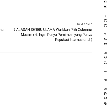
S
I
ra
SU
Next article
SU
nur
9 ALASAN SERIBU ULAMA Wajibkan Pilih Gubernur
ra
Muslim ( 6. Ingin Punya Pemimpin yang Punya
H
Reputasi Internasional )
K
su
Me
T
su
su
su
D
M
J