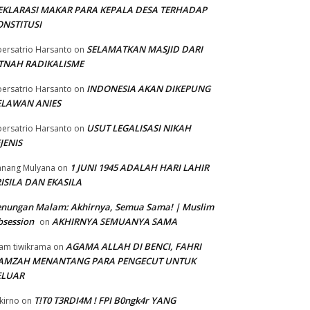
EKLARASI MAKAR PARA KEPALA DESA TERHADAP
ONSTITUSI
SELAMATKAN MASJID DARI
ersatrio Harsanto
on
ITNAH RADIKALISME
INDONESIA AKAN DIKEPUNG
ersatrio Harsanto
on
ELAWAN ANIES
USUT LEGALISASI NIKAH
ersatrio Harsanto
on
JENIS
1 JUNI 1945 ADALAH HARI LAHIR
nang Mulyana
on
ISILA DAN EKASILA
enungan Malam: Akhirnya, Semua Sama! | Muslim
session
AKHIRNYA SEMUANYA SAMA
on
AGAMA ALLAH DI BENCI, FAHRI
am tiwikrama
on
AMZAH MENANTANG PARA PENGECUT UNTUK
ELUAR
T!T0 T3RDI4M ! FPI B0ngk4r YANG
kirno
on