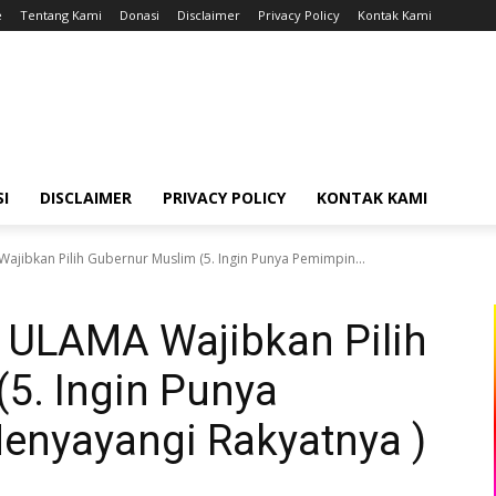
e
Tentang Kami
Donasi
Disclaimer
Privacy Policy
Kontak Kami
I
DISCLAIMER
PRIVACY POLICY
KONTAK KAMI
jibkan Pilih Gubernur Muslim (5. Ingin Punya Pemimpin...
ULAMA Wajibkan Pilih
5. Ingin Punya
nyayangi Rakyatnya )