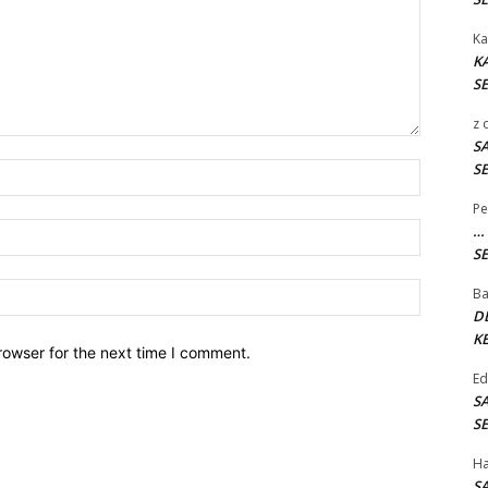
Ka
K
SE
z
S
SE
Name:*
Pe
Email:*
…
SE
Website:
B
D
KE
rowser for the next time I comment.
E
S
SE
H
S