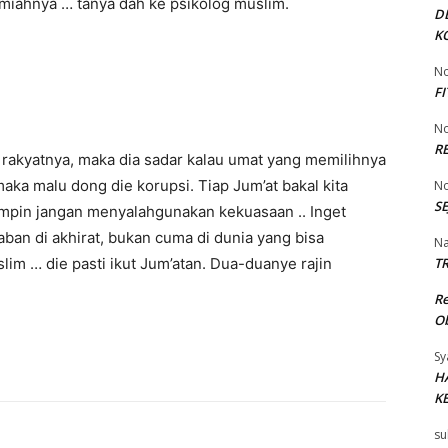
ilmiahnya … tanya dah ke psikolog muslim.
D
K
No
F
No
R
 rakyatnya, maka dia sadar kalau umat yang memilihnya
aka malu dong die korupsi. Tiap Jum’at bakal kita
No
SE
impin jangan menyalahgunakan kekuasaan .. Inget
aban di akhirat, bukan cuma di dunia yang bisa
Na
slim … die pasti ikut Jum’atan. Dua-duanye rajin
TR
R
Ob
Sy
H
K
su