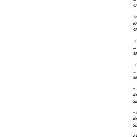
SE
Be
K
SE
Ja
…
SE
Ja
…
SE
Ha
K
SE
Ha
K
SE
o