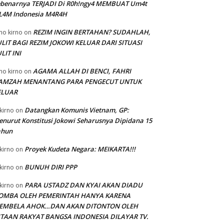
ebenarnya TERJADI Di R0h!ngy4 MEMBUAT Um4t
SL4M Indonesia M4R4H
REZIM INGIN BERTAHAN? SUDAHLAH,
no kirno
on
LIT BAGI REZIM JOKOWI KELUAR DARI SITUASI
LIT INI
AGAMA ALLAH DI BENCI, FAHRI
no kirno
on
AMZAH MENANTANG PARA PENGECUT UNTUK
ELUAR
Datangkan Komunis Vietnam, GP:
kirno
on
nurut Konstitusi Jokowi Seharusnya Dipidana 15
ahun
Proyek Kudeta Negara: MEIKARTA!!!
kirno
on
BUNUH DIRI PPP
kirno
on
PARA USTADZ DAN KYAI AKAN DIADU
kirno
on
OMBA OLEH PEMERINTAH HANYA KARENA
EMBELA AHOK…DAN AKAN DITONTON OLEH
UTAAN RAKYAT BANGSA INDONESIA DILAYAR TV.