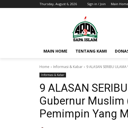
Thursday, August 6, 2026
Sign in / Join
Main Hom
MAIN HOME
TENTANG KAMI
DONAS
Home
Informasi & Kabar
9 ALASAN SERIBU ULAMA Wa
Informasi & Kabar
9 ALASAN SERIBU 
Gubernur Muslim (
Pemimpin Yang Me