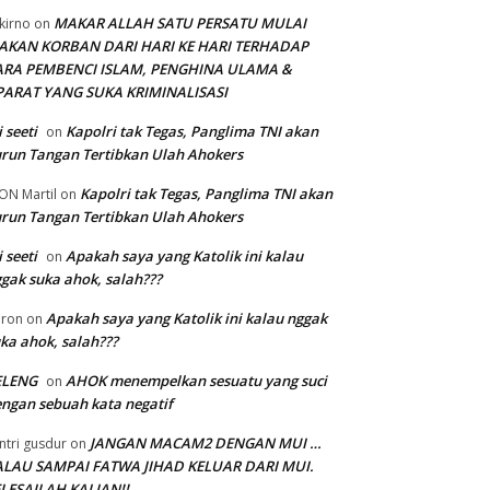
MAKAR ALLAH SATU PERSATU MULAI
kirno
on
AKAN KORBAN DARI HARI KE HARI TERHADAP
ARA PEMBENCI ISLAM, PENGHINA ULAMA &
PARAT YANG SUKA KRIMINALISASI
i seeti
Kapolri tak Tegas, Panglima TNI akan
on
run Tangan Tertibkan Ulah Ahokers
Kapolri tak Tegas, Panglima TNI akan
ON Martil
on
run Tangan Tertibkan Ulah Ahokers
i seeti
Apakah saya yang Katolik ini kalau
on
gak suka ahok, salah???
Apakah saya yang Katolik ini kalau nggak
ron
on
ka ahok, salah???
ELENG
AHOK menempelkan sesuatu yang suci
on
ngan sebuah kata negatif
JANGAN MACAM2 DENGAN MUI …
ntri gusdur
on
ALAU SAMPAI FATWA JIHAD KELUAR DARI MUI.
LESAILAH KALIAN!!