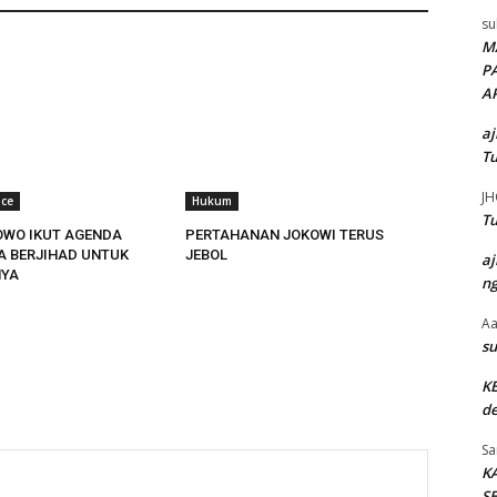
su
M
P
A
aj
Tu
JH
ace
Hukum
Tu
OWO IKUT AGENDA
PERTAHANAN JOKOWI TERUS
TA BERJIHAD UNTUK
JEBOL
aj
YA
ng
Aa
su
K
de
Sa
K
SE