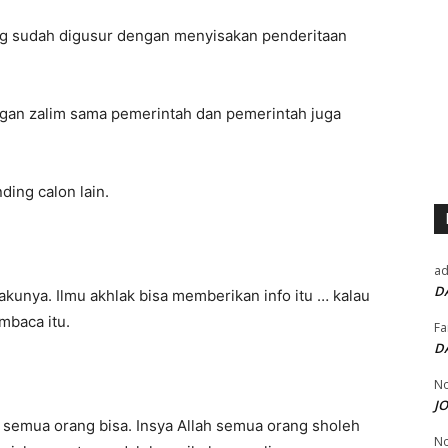
ang sudah digusur dengan menyisakan penderitaan
ngan zalim sama pemerintah dan pemerintah juga
ding calon lain.
a
D
lakunya. Ilmu akhlak bisa memberikan info itu … kalau
mbaca itu.
Fa
D
No
J
 semua orang bisa. Insya Allah semua orang sholeh
No