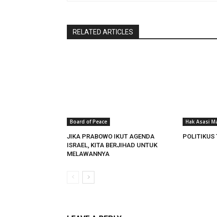
RELATED ARTICLES
Board of Peace
Hak Asasi M
JIKA PRABOWO IKUT AGENDA
POLITIKUS
ISRAEL, KITA BERJIHAD UNTUK
MELAWANNYA