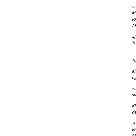
su
M
P
A
aj
Tu
JH
Tu
aj
ng
Aa
su
K
de
Sa
K
SE