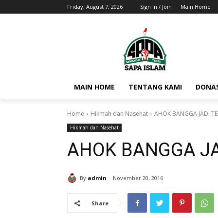
Friday, August 7, 2026
Sign in / Join
Main Home
MAIN HOME
TENTANG KAMI
DONAS
Home
Hikmah dan Nasehat
AHOK BANGGA JADI T
Hikmah dan Nasehat
AHOK BANGGA J
By
admin
November 20, 2016
Share