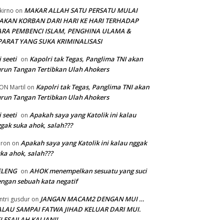
MAKAR ALLAH SATU PERSATU MULAI
kirno
on
AKAN KORBAN DARI HARI KE HARI TERHADAP
ARA PEMBENCI ISLAM, PENGHINA ULAMA &
PARAT YANG SUKA KRIMINALISASI
i seeti
Kapolri tak Tegas, Panglima TNI akan
on
run Tangan Tertibkan Ulah Ahokers
Kapolri tak Tegas, Panglima TNI akan
ON Martil
on
run Tangan Tertibkan Ulah Ahokers
i seeti
Apakah saya yang Katolik ini kalau
on
gak suka ahok, salah???
Apakah saya yang Katolik ini kalau nggak
ron
on
ka ahok, salah???
ELENG
AHOK menempelkan sesuatu yang suci
on
ngan sebuah kata negatif
JANGAN MACAM2 DENGAN MUI …
ntri gusdur
on
ALAU SAMPAI FATWA JIHAD KELUAR DARI MUI.
LESAILAH KALIAN!!