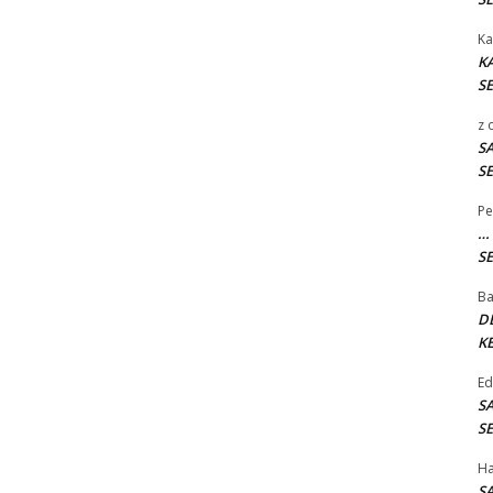
Ka
K
SE
z
S
SE
Pe
…
SE
B
D
KE
E
S
SE
H
S