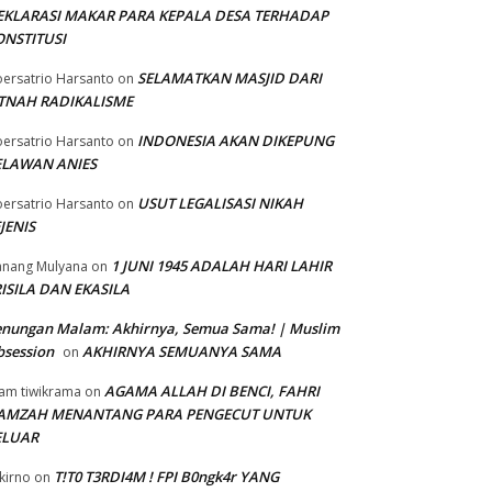
EKLARASI MAKAR PARA KEPALA DESA TERHADAP
ONSTITUSI
SELAMATKAN MASJID DARI
ersatrio Harsanto
on
ITNAH RADIKALISME
INDONESIA AKAN DIKEPUNG
ersatrio Harsanto
on
ELAWAN ANIES
USUT LEGALISASI NIKAH
ersatrio Harsanto
on
JENIS
1 JUNI 1945 ADALAH HARI LAHIR
nang Mulyana
on
ISILA DAN EKASILA
enungan Malam: Akhirnya, Semua Sama! | Muslim
session
AKHIRNYA SEMUANYA SAMA
on
AGAMA ALLAH DI BENCI, FAHRI
am tiwikrama
on
AMZAH MENANTANG PARA PENGECUT UNTUK
ELUAR
T!T0 T3RDI4M ! FPI B0ngk4r YANG
kirno
on