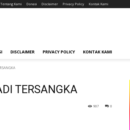
Tentang Kami
Donasi
Disclaimer
Privacy Policy
Kontak Kami
I
DISCLAIMER
PRIVACY POLICY
KONTAK KAMI
ERSANGKA
ADI TERSANGKA
907
0