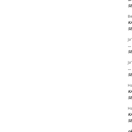
SE
Be
K
SE
Ja
…
SE
Ja
…
SE
Ha
K
SE
Ha
K
SE
o