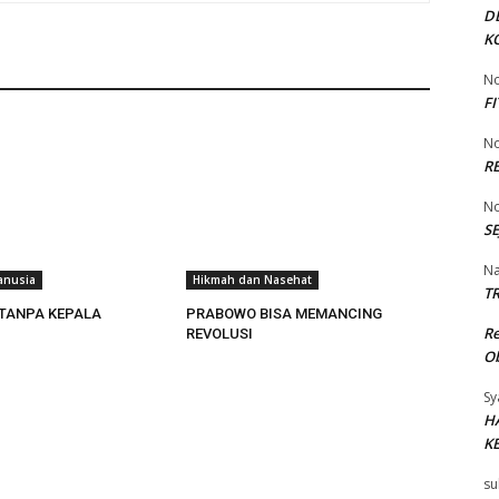
D
K
No
F
No
R
No
SE
Na
anusia
Hikmah dan Nasehat
TR
 TANPA KEPALA
PRABOWO BISA MEMANCING
R
REVOLUSI
Ob
Sy
H
K
su