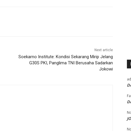
Next article
Soekarno Institute: Kondisi Sekarang Mirip Jelang
G30S PKI, Panglima TNI Berusaha Sadarkan
Jokowi
a
D
Fa
D
No
J
No