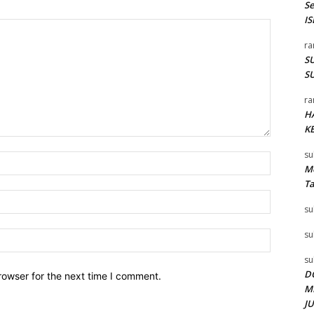
S
I
ra
SU
SU
ra
H
K
su
Name:*
Me
T
Email:*
su
su
Website:
su
D
rowser for the next time I comment.
M
J