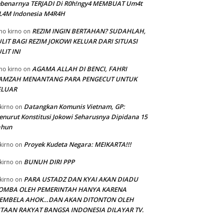
ebenarnya TERJADI Di R0h!ngy4 MEMBUAT Um4t
SL4M Indonesia M4R4H
REZIM INGIN BERTAHAN? SUDAHLAH,
no kirno
on
LIT BAGI REZIM JOKOWI KELUAR DARI SITUASI
LIT INI
AGAMA ALLAH DI BENCI, FAHRI
no kirno
on
AMZAH MENANTANG PARA PENGECUT UNTUK
ELUAR
Datangkan Komunis Vietnam, GP:
kirno
on
nurut Konstitusi Jokowi Seharusnya Dipidana 15
ahun
Proyek Kudeta Negara: MEIKARTA!!!
kirno
on
BUNUH DIRI PPP
kirno
on
PARA USTADZ DAN KYAI AKAN DIADU
kirno
on
OMBA OLEH PEMERINTAH HANYA KARENA
EMBELA AHOK…DAN AKAN DITONTON OLEH
UTAAN RAKYAT BANGSA INDONESIA DILAYAR TV.