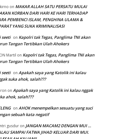
MAKAR ALLAH SATU PERSATU MULAI
kirno
on
AKAN KORBAN DARI HARI KE HARI TERHADAP
ARA PEMBENCI ISLAM, PENGHINA ULAMA &
PARAT YANG SUKA KRIMINALISASI
i seeti
Kapolri tak Tegas, Panglima TNI akan
on
run Tangan Tertibkan Ulah Ahokers
Kapolri tak Tegas, Panglima TNI akan
ON Martil
on
run Tangan Tertibkan Ulah Ahokers
i seeti
Apakah saya yang Katolik ini kalau
on
gak suka ahok, salah???
Apakah saya yang Katolik ini kalau nggak
ron
on
ka ahok, salah???
ELENG
AHOK menempelkan sesuatu yang suci
on
ngan sebuah kata negatif
JANGAN MACAM2 DENGAN MUI …
ntri gusdur
on
ALAU SAMPAI FATWA JIHAD KELUAR DARI MUI.
LESAILAH KALIAN!!