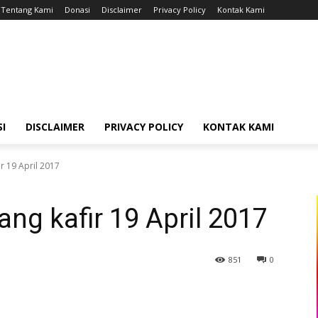
Tentang Kami
Donasi
Disclaimer
Privacy Policy
Kontak Kami
I
DISCLAIMER
PRIVACY POLICY
KONTAK KAMI
r 19 April 2017
ng kafir 19 April 2017
851
0