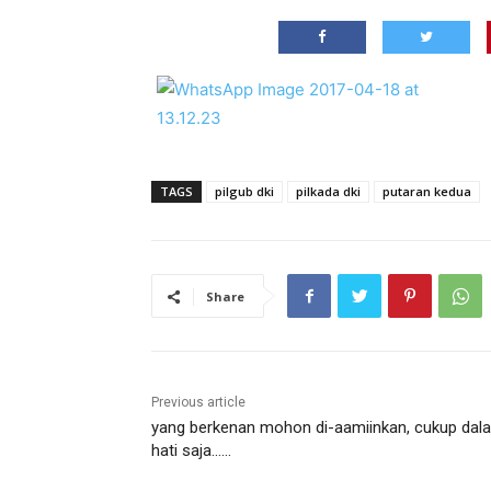
TAGS
pilgub dki
pilkada dki
putaran kedua
Share
Previous article
yang berkenan mohon di-aamiinkan, cukup dal
hati saja……