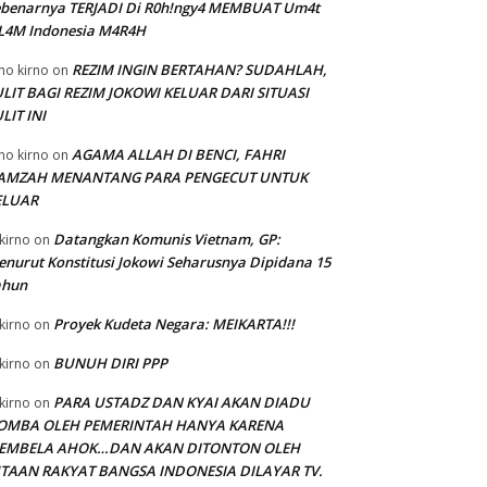
ebenarnya TERJADI Di R0h!ngy4 MEMBUAT Um4t
SL4M Indonesia M4R4H
REZIM INGIN BERTAHAN? SUDAHLAH,
no kirno
on
LIT BAGI REZIM JOKOWI KELUAR DARI SITUASI
LIT INI
AGAMA ALLAH DI BENCI, FAHRI
no kirno
on
AMZAH MENANTANG PARA PENGECUT UNTUK
ELUAR
Datangkan Komunis Vietnam, GP:
kirno
on
nurut Konstitusi Jokowi Seharusnya Dipidana 15
ahun
Proyek Kudeta Negara: MEIKARTA!!!
kirno
on
BUNUH DIRI PPP
kirno
on
PARA USTADZ DAN KYAI AKAN DIADU
kirno
on
OMBA OLEH PEMERINTAH HANYA KARENA
EMBELA AHOK…DAN AKAN DITONTON OLEH
UTAAN RAKYAT BANGSA INDONESIA DILAYAR TV.