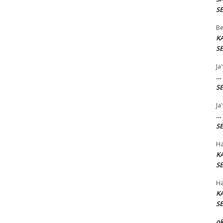
SE
Be
K
SE
Ja
…
SE
Ja
…
SE
Ha
K
SE
Ha
K
SE
o