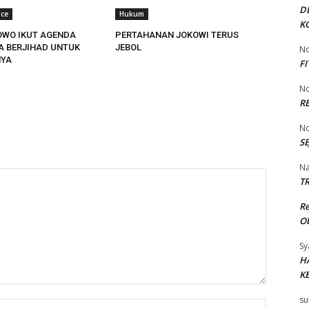
D
ace
Hukum
K
OWO IKUT AGENDA
PERTAHANAN JOKOWI TERUS
TA BERJIHAD UNTUK
JEBOL
No
YA
F
No
R
No
SE
Na
TR
R
Ob
Sy
H
K
su
Name:*