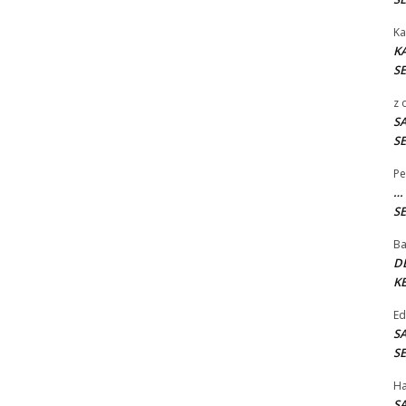
Ka
K
SE
z
S
SE
Pe
…
SE
B
D
KE
E
S
SE
H
S