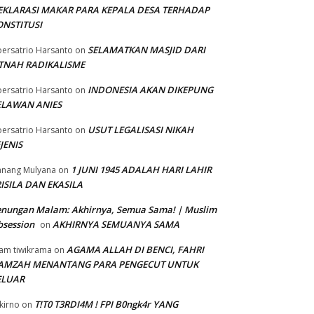
EKLARASI MAKAR PARA KEPALA DESA TERHADAP
ONSTITUSI
SELAMATKAN MASJID DARI
ersatrio Harsanto
on
ITNAH RADIKALISME
INDONESIA AKAN DIKEPUNG
ersatrio Harsanto
on
ELAWAN ANIES
USUT LEGALISASI NIKAH
ersatrio Harsanto
on
JENIS
1 JUNI 1945 ADALAH HARI LAHIR
nang Mulyana
on
ISILA DAN EKASILA
enungan Malam: Akhirnya, Semua Sama! | Muslim
session
AKHIRNYA SEMUANYA SAMA
on
AGAMA ALLAH DI BENCI, FAHRI
am tiwikrama
on
AMZAH MENANTANG PARA PENGECUT UNTUK
ELUAR
T!T0 T3RDI4M ! FPI B0ngk4r YANG
kirno
on