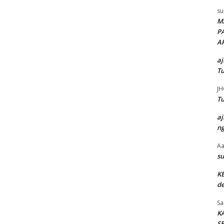
su
M
P
A
aj
Tu
JH
Tu
aj
ng
Aa
su
K
de
Sa
K
SE