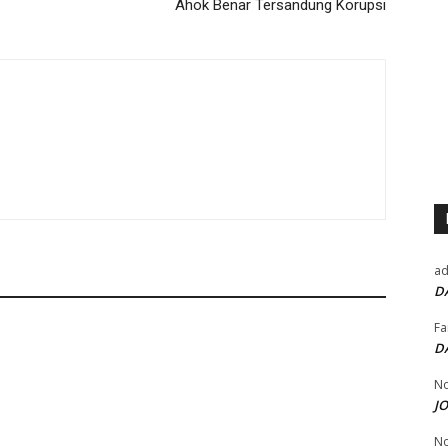
Ahok Benar Tersandung Korupsi
a
D
Fa
D
No
J
No