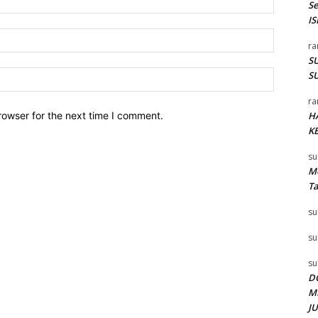
S
I
Email:*
ra
SU
Website:
SU
ra
rowser for the next time I comment.
H
K
su
Me
T
su
su
su
D
M
J