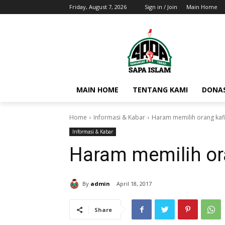
Friday, August 7, 2026
Sign in / Join
Main Home
MAIN HOME
TENTANG KAMI
DONAS
Home
Informasi & Kabar
Haram memilih orang kafi
Informasi & Kabar
Haram memilih ora
By
admin
April 18, 2017
Share