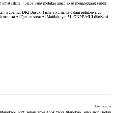
ah umat Islam. “Siapa yang melukai umat, akan menanggung sendiri
kan Gubernur DKI Basuki Tjahaja Purnama dalam pidatonya di
 menista Al Qur’an surat Al Maidah ayat 51. GNPF-MUI diinisiasi
Next article
 Ditangkapi, IPW: Seharusnya Ahok Yang Ditangkap Telah Bikin Gaduh