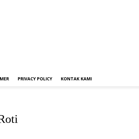
i
Donasi
Disclaimer
Privacy Policy
Kontak Kami
IMER
PRIVACY POLICY
KONTAK KAMI
Roti