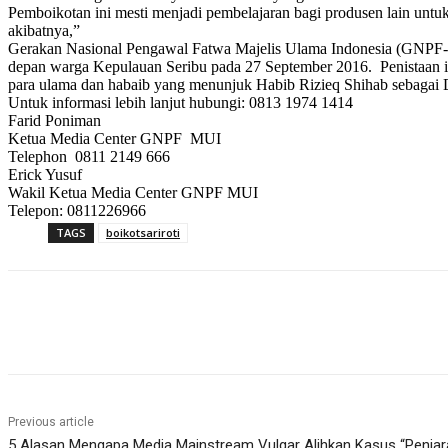
Pemboikotan ini mesti menjadi pembelajaran bagi produsen lain unt
akibatnya,”
Gerakan Nasional Pengawal Fatwa Majelis Ulama Indonesia (GNPF-M
depan warga Kepulauan Seribu pada 27 September 2016. Penistaan 
para ulama dan habaib yang menunjuk Habib Rizieq Shihab sebagai
Untuk informasi lebih lanjut hubungi: 0813 1974 1414
Farid Poniman
Ketua Media Center GNPF MUI
Telephon 0811 2149 666
Erick Yusuf
Wakil Ketua Media Center GNPF MUI
Telepon: 0811226966
TAGS
boikotsariroti
Share
Previous article
5 Alasan Mengapa Media Mainstream Vulgar Alihkan Kasus “Penja