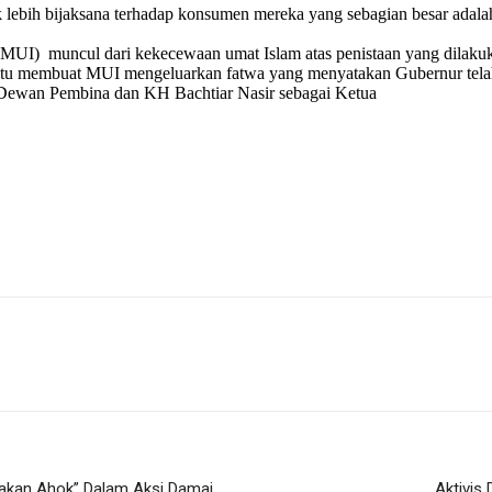
uk lebih bijaksana terhadap konsumen mereka yang sebagian besar adal
UI) muncul dari kekecewaan umat Islam atas penistaan yang dilaku
itu membuat MUI mengeluarkan fatwa yang menyatakan Gubernur telah
 Dewan Pembina dan KH Bachtiar Nasir sebagai Ketua
rakan Ahok” Dalam Aksi Damai
Aktivis