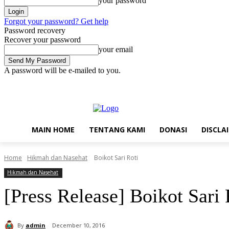
your password
Forgot your password? Get help
Password recovery
Recover your password
your email
A password will be e-mailed to you.
Thursday, August 6, 2026
Sign in / Join
Main Home
Tentang Kam
MAIN HOME
TENTANG KAMI
DONASI
DISCLA
Home
Hikmah dan Nasehat
Boikot Sari Roti
Hikmah dan Nasehat
[Press Release] Boikot Sari 
By
admin
December 10, 2016