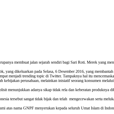
 rupanya membuat jalan sejarah sendiri bagi Sari Roti. Merek yang me
bk, yang dikeluarkan pada Selasa, 6 Desember 2016, yang membantah 
 sempat menjadi trending topic di Twitter. Tampaknya hal itu mencem
lah kebijakan perusahaan, melainkan inisiatif seorang konsumen melalu
mplisit menunjukkan adanya sikap tidak rela dan keberatan produknya 
donesia tersebut sangat tidak bijak dan telah mengecewakan serta melu
 kami atas nama GNPF menyerukan kepada seluruh Umat Islam di Indon