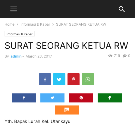
Home
Informasi & Kabar
SURAT SEORANG KETUA RW
Informasi & Kabar
SURAT SEORANG KETUA RW
719
0
By
admin
-
March 23, 2017
Yth. Bapak Lurah Kel. Utankayu