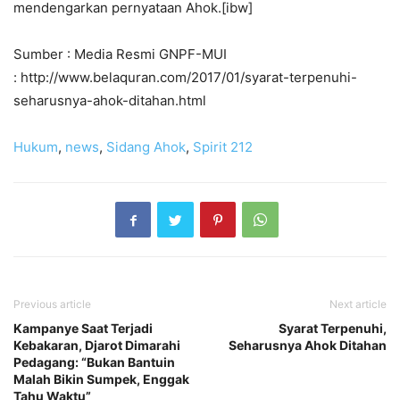
mendengarkan pernyataan Ahok.[ibw]
Sumber : Media Resmi GNPF-MUI
: http://www.belaquran.com/2017/01/syarat-terpenuhi-
seharusnya-ahok-ditahan.html
Hukum
,
news
,
Sidang Ahok
,
Spirit 212
Previous article
Next article
Kampanye Saat Terjadi
Syarat Terpenuhi,
Kebakaran, Djarot Dimarahi
Seharusnya Ahok Ditahan
Pedagang: “Bukan Bantuin
Malah Bikin Sumpek, Enggak
Tahu Waktu”