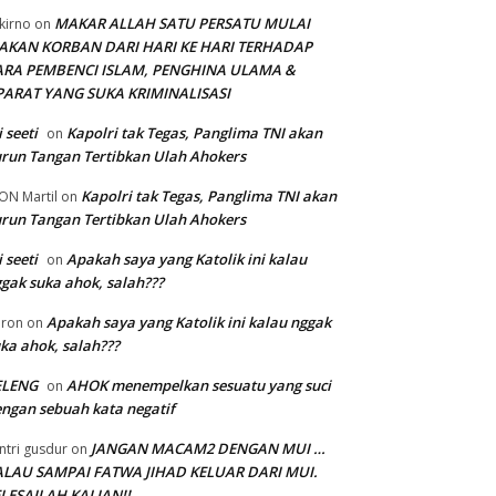
MAKAR ALLAH SATU PERSATU MULAI
kirno
on
AKAN KORBAN DARI HARI KE HARI TERHADAP
ARA PEMBENCI ISLAM, PENGHINA ULAMA &
PARAT YANG SUKA KRIMINALISASI
i seeti
Kapolri tak Tegas, Panglima TNI akan
on
run Tangan Tertibkan Ulah Ahokers
Kapolri tak Tegas, Panglima TNI akan
ON Martil
on
run Tangan Tertibkan Ulah Ahokers
i seeti
Apakah saya yang Katolik ini kalau
on
gak suka ahok, salah???
Apakah saya yang Katolik ini kalau nggak
ron
on
ka ahok, salah???
ELENG
AHOK menempelkan sesuatu yang suci
on
ngan sebuah kata negatif
JANGAN MACAM2 DENGAN MUI …
ntri gusdur
on
ALAU SAMPAI FATWA JIHAD KELUAR DARI MUI.
LESAILAH KALIAN!!