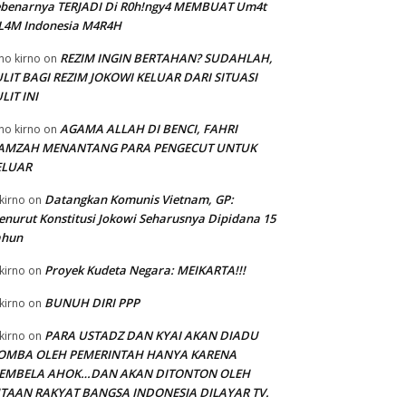
ebenarnya TERJADI Di R0h!ngy4 MEMBUAT Um4t
SL4M Indonesia M4R4H
REZIM INGIN BERTAHAN? SUDAHLAH,
no kirno
on
LIT BAGI REZIM JOKOWI KELUAR DARI SITUASI
LIT INI
AGAMA ALLAH DI BENCI, FAHRI
no kirno
on
AMZAH MENANTANG PARA PENGECUT UNTUK
ELUAR
Datangkan Komunis Vietnam, GP:
kirno
on
nurut Konstitusi Jokowi Seharusnya Dipidana 15
ahun
Proyek Kudeta Negara: MEIKARTA!!!
kirno
on
BUNUH DIRI PPP
kirno
on
PARA USTADZ DAN KYAI AKAN DIADU
kirno
on
OMBA OLEH PEMERINTAH HANYA KARENA
EMBELA AHOK…DAN AKAN DITONTON OLEH
UTAAN RAKYAT BANGSA INDONESIA DILAYAR TV.