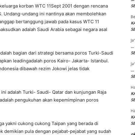
 keluarga korban WTC 11Sept 2001 dengan rencana
SE
AS. Undang-undang ini nantinya akan membolehkan
Be
ianggap bertanggung jawab pada kasus WTC 11
K
ksudkan adalah Saudi Arabia sebagai negara asal
SE
Ja
…
dalah bagian dari strategi bersama poros Turki-Saudi
SE
pkan leadingadalah poros Kairo- Jakarta- Istanbul.
Ja
ndonesia dibawah rezim Jokowi jelas tidak
…
SE
Ha
 ini adalah Turki- Saudi- Qatar dan kunjungan Raja
K
ni adalah pengukuhan akan kepemimpinan poros
SE
Ha
K
naga yakni cukong cukong Taipan yang berada di
SE
k demikian pula dengan pejabat-pejabat yang sudah
o