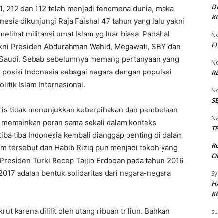
D
411, 212 dan 112 telah menjadi fenomena dunia, maka
K
nesia dikunjungi Raja Faishal 47 tahun yang lalu yakni
elihat militansi umat Islam yg luar biasa. Padahal
No
F
yakni Presiden Abdurahman Wahid, Megawati, SBY dan
 Saudi. Sebab sebelumnya memang pertanyaan yang
No
 posisi Indonesia sebagai negara dengan populasi
R
litik Islam Internasional.
No
SE
aris tidak menunjukkan keberpihakan dan pembelaan
Na
ak memainkan peran sama sekali dalam konteks
TR
tiba tiba Indonesia kembali dianggap penting di dalam
R
slam tersebut dan Habib Riziq pun menjadi tokoh yang
Ob
 Presiden Turki Recep Tajjip Erdogan pada tahun 2016
2017 adalah bentuk solidaritas dari negara-negara
Sy
H
K
rut karena dililit oleh utang ribuan triliun. Bahkan
su