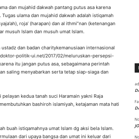
lama dan mujahid dakwah pantang putus asa karena
. Tugas ulama dan mujahid dakwah adalah istiqamah
yaja’ah), roja’ (harapan) dan al ithmi”nan (ketenangan
ar musuh Islam dan musuh umat Islam.
stadz dan badan charitykemanusiaan internasional
//doktor-politik-ui.net/2017/02/meluruskan-persepsi-
karena itu jangan putus asa, sebagaimana perintah
dan saling menyabarkan serta tetap siap-siaga dan
a
D
ni pelayan kedua tanah suci Haramain yakni Raja
Fa
a membutuhkan bashiroh islamiyah, ketajaman mata hati
D
No
J
h buah istiqamahnya umat Islam dg aksi bela Islam.
permulaan dari upaya bangsa dan umat ini keluar dari
No