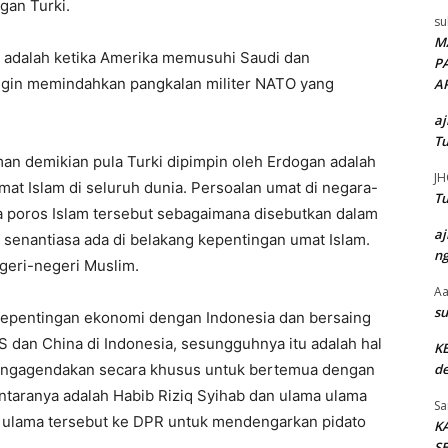
ngan Turki.
su
M
ah adalah ketika Amerika memusuhi Saudi dan
P
ingin memindahkan pangkalan militer NATO yang
A
aj
Tu
lman demikian pula Turki dipimpin oleh Erdogan adalah
JH
mat Islam di seluruh dunia. Persoalan umat di negara-
Tu
 poros Islam tersebut sebagaimana disebutkan dalam
aj
 senantiasa ada di belakang kepentingan umat Islam.
ng
geri-negeri Muslim.
Aa
su
kepentingan ekonomi dengan Indonesia dan bersaing
dan China di Indonesia, sesungguhnya itu adalah hal
K
mengagendakan secara khusus untuk bertemua dengan
de
taranya adalah Habib Riziq Syihab dan ulama ulama
Sa
 ulama tersebut ke DPR untuk mendengarkan pidato
K
SE