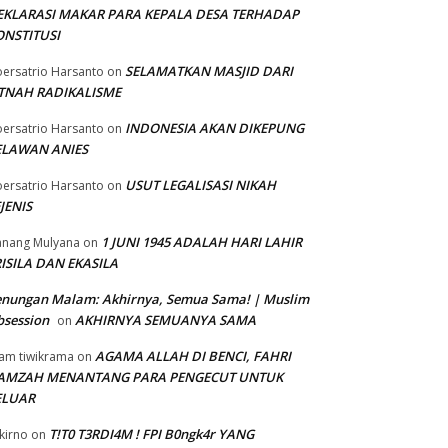
EKLARASI MAKAR PARA KEPALA DESA TERHADAP
ONSTITUSI
SELAMATKAN MASJID DARI
ersatrio Harsanto
on
ITNAH RADIKALISME
INDONESIA AKAN DIKEPUNG
ersatrio Harsanto
on
ELAWAN ANIES
USUT LEGALISASI NIKAH
ersatrio Harsanto
on
JENIS
1 JUNI 1945 ADALAH HARI LAHIR
nang Mulyana
on
ISILA DAN EKASILA
enungan Malam: Akhirnya, Semua Sama! | Muslim
session
AKHIRNYA SEMUANYA SAMA
on
AGAMA ALLAH DI BENCI, FAHRI
am tiwikrama
on
AMZAH MENANTANG PARA PENGECUT UNTUK
ELUAR
T!T0 T3RDI4M ! FPI B0ngk4r YANG
kirno
on