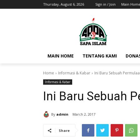
Thursday, August 6, 2026
Sign in / Join
Main Hom
MAIN HOME
TENTANG KAMI
DONAS
Home
Informasi & Kabar
Ini Baru Sebuah Permulaa
Informasi & Kabar
Ini Baru Sebuah 
By
admin
March 2, 2017
Share