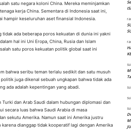
S
 salah satu negara koloni China. Mereka meminjamkan
I
enaga kerja China. Sementara di Indonesia saat ini,
i hampir keseluruhan aset finansial Indonesia.
ra
SU
SU
ng tidak ada beberapa poros kekuatan di dunia ini yakni
dalam hal ini Uni Eropa, China, Rusia dan Islam
ra
H
alah satu poros kekuatan politik global saat ini
K
su
Me
um bahwa seribu teman terlalu sedikit dan satu musuh
T
a politik juga dikenal sebuah ungkapan bahwa tidak ada
ng ada adalah kepentingan yang abadi.
su
su
eh Turki dan Arab Saudi dalam hubungan diplomasi dan
su
hui secara luas bahwa Saudi Arabia di masa
D
n sekutu Amerika. Namun saat ini Amerika justru
M
karena dianggap tidak kooperatif lagi dengan Amerika
J