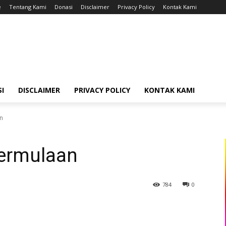
e
Tentang Kami
Donasi
Disclaimer
Privacy Policy
Kontak Kami
I
DISCLAIMER
PRIVACY POLICY
KONTAK KAMI
n
Permulaan
784
0