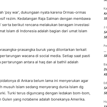
Ka
ah ‘psy war’, dukungaan nyata karena Ormas-ormas
K
esif rezim. Kedatangan Raja Salman dengan membawa
SE
’ serta berikut rencana melakukan beragam investasi
z
mat Islam di Indonesia adalah bagian dari umat Islam
S
SE
Pe
rasangka-prasangka buruk yang dilontarkan terkait
…
pertarungan wacana di social media. Setiap saat pasti
SE
pertarungan antara al haq dan al bathil adalah
B
D
KE
 pidatonya di Ankara belum lama ini menyerukan agar
E
uh musuh Islam sedang menyerang dunia Islam dg
S
Turki. Turki terus diguncang dengan ledakan bom-bom,
SE
h Gulen yang notabene adalah bonekanya Amerika.
H
S