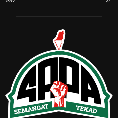
Video
57