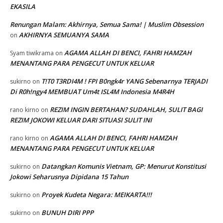
EKASILA
Renungan Malam: Akhirnya, Semua Sama! | Muslim Obsession
AKHIRNYA SEMUANYA SAMA
on
AGAMA ALLAH DI BENCI, FAHRI HAMZAH
Syam tiwikrama
on
MENANTANG PARA PENGECUT UNTUK KELUAR
T!T0 T3RDI4M ! FPI B0ngk4r YANG Sebenarnya TERJADI
sukirno
on
Di R0h!ngy4 MEMBUAT Um4t ISL4M Indonesia M4R4H
REZIM INGIN BERTAHAN? SUDAHLAH, SULIT BAGI
rano kirno
on
REZIM JOKOWI KELUAR DARI SITUASI SULIT INI
AGAMA ALLAH DI BENCI, FAHRI HAMZAH
rano kirno
on
MENANTANG PARA PENGECUT UNTUK KELUAR
Datangkan Komunis Vietnam, GP: Menurut Konstitusi
sukirno
on
Jokowi Seharusnya Dipidana 15 Tahun
Proyek Kudeta Negara: MEIKARTA!!!
sukirno
on
BUNUH DIRI PPP
sukirno
on