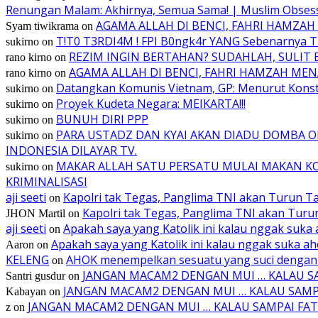
Renungan Malam: Akhirnya, Semua Sama! | Muslim Obses
AGAMA ALLAH DI BENCI, FAHRI HAMZ
Syam tiwikrama
on
T!T0 T3RDI4M ! FPI B0ngk4r YANG Sebenarnya 
sukirno
on
REZIM INGIN BERTAHAN? SUDAHLAH, SULIT BA
rano kirno
on
AGAMA ALLAH DI BENCI, FAHRI HAMZAH M
rano kirno
on
Datangkan Komunis Vietnam, GP: Menurut Konsti
sukirno
on
Proyek Kudeta Negara: MEIKARTA!!!
sukirno
on
BUNUH DIRI PPP
sukirno
on
PARA USTADZ DAN KYAI AKAN DIADU DOMBA 
sukirno
on
INDONESIA DILAYAR TV.
MAKAR ALLAH SATU PERSATU MULAI MAKAN KO
sukirno
on
KRIMINALISASI
aji seeti
Kapolri tak Tegas, Panglima TNI akan Turun T
on
Kapolri tak Tegas, Panglima TNI akan Tur
JHON Martil
on
aji seeti
Apakah saya yang Katolik ini kalau nggak suka 
on
Apakah saya yang Katolik ini kalau nggak suka ah
Aaron
on
KELENG
AHOK menempelkan sesuatu yang suci dengan 
on
JANGAN MACAM2 DENGAN MUI … KALAU SAMP
Santri gusdur
on
JANGAN MACAM2 DENGAN MUI … KALAU SAMPAI 
Kabayan
on
JANGAN MACAM2 DENGAN MUI … KALAU SAMPAI FATWA
z
on