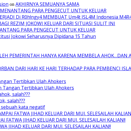
sion
AKHIRNYA SEMUANYA SAMA
on
AH MENANTANG PARA PENGECUT UNTUK KELUAR
TERJADI Di R0h!ngy4 MEMBUAT Um4t ISL4M Indonesia M4R
GI REZIM JOKOWI KELUAR DARI SITUASI SULIT INI
ENANTANG PARA PENGECUT UNTUK KELUAR
tusi Jokowi Seharusnya Dipidana 15 Tahun
OLEH PEMERINTAH HANYA KARENA MEMBELA AHOK…DAN 
RBAN DARI HARI KE HARI TERHADAP PARA PEMBENCI ISL
angan Tertibkan Ulah Ahokers
un Tangan Tertibkan Ulah Ahokers
ahok, salah???
ok, salah???
sebuah kata negatif
AI FATWA JIHAD KELUAR DARI MUI. SELESAILAH KALIAN!
FATWA JIHAD KELUAR DARI MUI. SELESAILAH KALIAN!!
 JIHAD KELUAR DARI MUI. SELESAILAH KALIAN!!