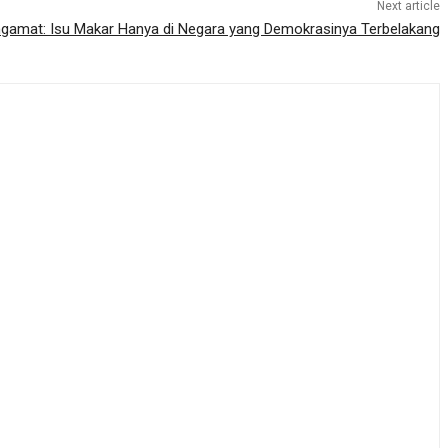
Next article
gamat: Isu Makar Hanya di Negara yang Demokrasinya Terbelakang