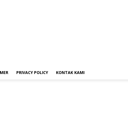
i
Donasi
Disclaimer
Privacy Policy
Kontak Kami
IMER
PRIVACY POLICY
KONTAK KAMI