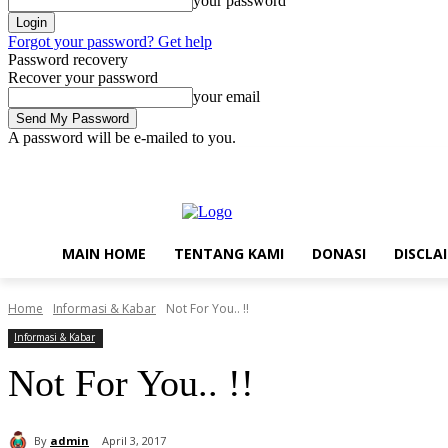
your password
Forgot your password? Get help
Password recovery
Recover your password
your email
A password will be e-mailed to you.
Thursday, August 6, 2026
Sign in / Join
Main Home
Tentang Kam
MAIN HOME
TENTANG KAMI
DONASI
DISCLA
Home
Informasi & Kabar
Not For You.. !!
Informasi & Kabar
Not For You.. !!
By
admin
April 3, 2017