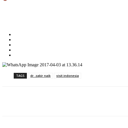
Share
TAGS
dr. zakir naik
visit indonesia
Share